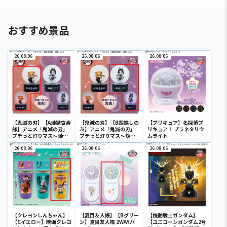
おすすめ景品
26.08.06
26.08.06
26.08.06
【鬼滅の刃】【A煉獄杏寿
【鬼滅の刃】【B胡蝶しの
【プリキュア】名探偵プ
郎】アニメ「鬼滅の刃」
ぶ】アニメ「鬼滅の刃」
リキュア！ プラネタリウ
プチっと灯りマス～煉獄
プチっと灯りマス～煉獄
ムライト
杏寿郎・胡蝶しのぶ～
杏寿郎・胡蝶しのぶ～
26.08.06
26.08.06
26.08.06
【クレヨンしんちゃん】
【夏目友人帳】【Bグリー
【機動戦士ガンダム】
【Cイエロー】映画クレヨ
ン】夏目友人帳 2WAYハ
【ユニコーンガンダム2号