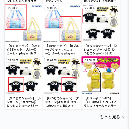
ンしんちゃん 奇々怪々！
ンディファン
機 バンシィ】『機動戦士
オラの妖怪バケ～ション
ガンダムUC』 胸像センサ
フルカラータンブラー
26.08.05
26.08.05
ーライト-ユニコーンガン
26.08.05
ダム2号機 バンシィ（デ
ストロイモード）-
【星のカービィ】【Aピン
【星のカービィ】【Bブル
【ひつじのショーン】【A
ク(ポケット：ブルー)】
ー(ポケット：イエロ
ショーン(ノーマル)】ひ
カービィ play with ワド
ー)】カービィ play with
つじのショーン BS スマ
ルディ ボストンバッグ
ワドルディ ボストンバッ
ホショーンルダー
26.08.05
グ
26.08.05
26.08.05
【ひつじのショーン】【B
【ひつじのショーン】【C
【たべっ子どうぶつ】
ショーン(上目づかい)】
ショーン(より目)】ひつ
【A:HORSE】たべっ子ど
ひつじのショーン BS ス
じのショーン BS スマホ
うぶつ トラベルハンガー
マホショーンルダー
ショーンルダー
もっと見る