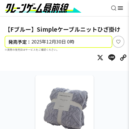
【Fブルー】Simpleケーブルニットひざ掛け
2025年12月30日 0時
発売予定：
い
※実際の発売日はサービスをご確認ください。
い
X
Li
ね