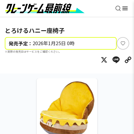
とろけるハニー座椅子
2026年1月25日 0時
発売予定：
い
※実際の発売日はサービスをご確認ください。
い
X
Li
ね