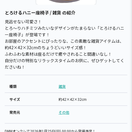
とろけるハニー座椅子 / 雑貨 の紹介
見逃せない可愛さ！
とろ～りハチミツみたいなデザインがたまらない「とろけるハニ
ー座椅子」が登場です！
お部屋のアクセントにぴったりな、この素敵な雑貨アイテムは、
約42×42×32cmのちょうどいいサイズ感！
ふわふわな素材は座るだけで癒やされること間違いなし！
自分だけの特別なリラックスタイムのお供に、ぜひゲットしてく
ださいね！
種類
雑貨
サイズ
約42×42×32cm
発売元
その他
DMMオンクレで2026年1月25日(日) 00:00から登場予定！