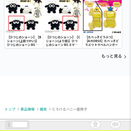
【ひつじのショーン】【B
【ひつじのショーン】【C
【たべっ子どうぶつ】
ショーン(上目づかい)】
ショーン(より目)】ひつ
【A:HORSE】たべっ子ど
ひつじのショーン BS ス
じのショーン BS スマホ
うぶつ トラベルハンガー
マホショーンルダー
ショーンルダー
もっと見る
トップ
景品情報
雑貨
とろけるハニー座椅子