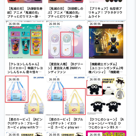
【鬼滅の刃】【A煉獄杏寿
【鬼滅の刃】【B胡蝶しの
【プリキュア】名探偵プ
郎】アニメ「鬼滅の刃」
ぶ】アニメ「鬼滅の刃」
リキュア！ プラネタリウ
プチっと灯りマス～煉獄
プチっと灯りマス～煉獄
ムライト
杏寿郎・胡蝶しのぶ～
杏寿郎・胡蝶しのぶ～
26.08.06
26.08.06
26.08.06
【クレヨンしんちゃん】
【夏目友人帳】【Bグリー
【機動戦士ガンダム】
【Cイエロー】映画クレヨ
ン】夏目友人帳 2WAYハ
【ユニコーンガンダム2号
ンしんちゃん 奇々怪々！
ンディファン
機 バンシィ】『機動戦士
オラの妖怪バケ～ション
ガンダムUC』 胸像センサ
フルカラータンブラー
26.08.05
26.08.05
ーライト-ユニコーンガン
26.08.05
ダム2号機 バンシィ（デ
ストロイモード）-
【星のカービィ】【Aピン
【星のカービィ】【Bブル
【ひつじのショーン】【A
ク(ポケット：ブルー)】
ー(ポケット：イエロ
ショーン(ノーマル)】ひ
カービィ play with ワド
ー)】カービィ play with
つじのショーン BS スマ
ルディ ボストンバッグ
ワドルディ ボストンバッ
ホショーンルダー
26.08.05
グ
26.08.05
26.08.05