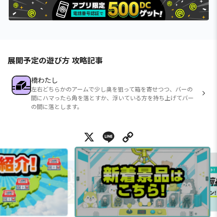
展開予定の遊び方 攻略記事
橋わたし
左右どちらかのアームで少し奥を狙って箱を寄せつつ、バーの
間にハマったら角を落とすか、浮いている方を持ち上げてバー
の間に落とします。
X
Line
Copy Link