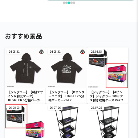
おすすめ景品
24.05.31
24.05.31
26.08.03
【ジャグラー】【A紐デザ
【ジャグラー】【Bセンタ
【ジャグラー】【Aピン
イン＆胸元マーク】
ーロゴ大】JUGGLER 5分
ク】ジャグラー 3ボック
JUGGLER 5分袖パーカー
袖パーカーvol.2
ス付き収納ケース Ver.2
vol.2
26.08.03
26.07.26
26.07.26