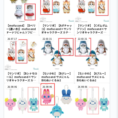
【mofusand】【Dベリ
【サンリオ】【Aポチャッ
【サンリオ】【Cポムポム
ー(濃い赤)】mofusand
コ】mofusand×サンリ
プリン】mofusand×サ
ドーナツにゃんソフビフ
オキャラクターズ カチュ
ンリオキャラクターズ カ
ィギュア
ーシャマスコット②
チューシャマスコット②
26.07.17
22.03.31
22.03.31
【サンリオ】【Bシナモロ
【ちいかわ】【Bグレー】
【ちいかわ】【Aブルー】
ール】mofusand×サン
mofusand サメにゃん
mofusand サメにゃん
リオキャラクターズ カチ
BIGぬいぐるみ2
BIGぬいぐるみ2
ューシャマスコット②
26.08.06
26.08.06
26.08.06