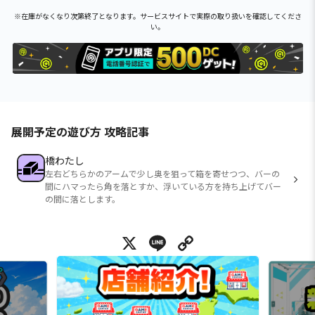
※在庫がなくなり次第終了となります。サービスサイトで実際の取り扱いを確認してくださ
い。
展開予定の遊び方 攻略記事
橋わたし
左右どちらかのアームで少し奥を狙って箱を寄せつつ、バーの
間にハマったら角を落とすか、浮いている方を持ち上げてバー
の間に落とします。
X
Line
Copy Link