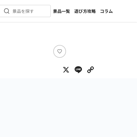
景品一覧
遊び方攻略
コラム
景品を探す
新着景品
インタビュー
カテゴリ一覧
ニュース
作品名一覧
店舗
メーカー一覧
開発
い
い
攻略
X
Line
Copy Lin
ね
プライズ
イベント
キャラ特集