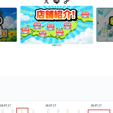
X
Line
Copy Link
26.07.17
26.07.17
26.07.17