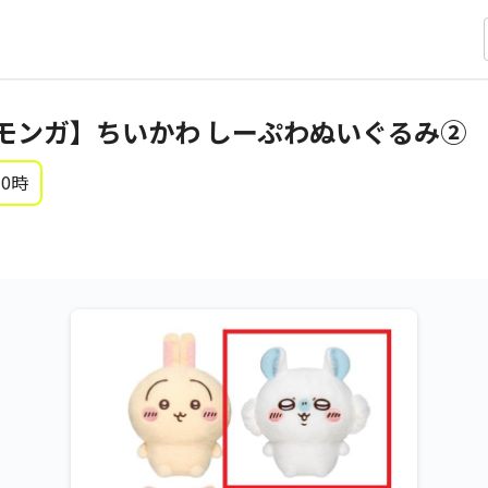
モンガ】ちいかわ しーぷわぬいぐるみ②
 0時