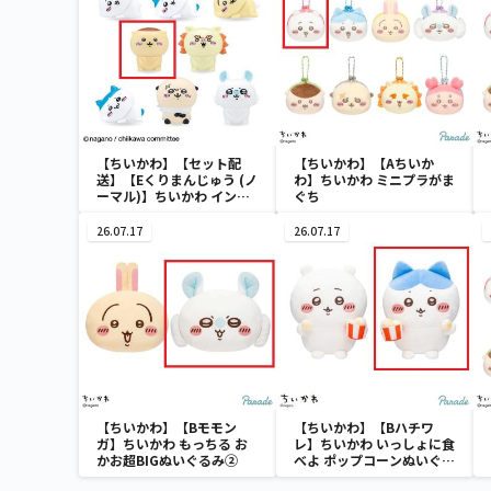
【ちいかわ】【セット配
【ちいかわ】【Aちいか
送】【Eくりまんじゅう (ノ
わ】ちいかわ ミニプラがま
ーマル)】ちいかわ インテ
ぐち
リアミニフィギュア４
26.07.17
26.07.17
【ちいかわ】【Bモモン
【ちいかわ】【Bハチワ
ガ】ちいかわ もっちる お
レ】ちいかわ いっしょに食
かお超BIGぬいぐるみ②
べよ ポップコーンぬいぐる
み