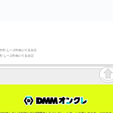
み～カビゴン～
かわ しーぷわぬいぐるみ②
わ しーぷわぬいぐるみ②