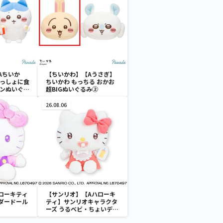
Aちいか
【ちいかわ】【Aうさぎ】
いっしょに食
ちいかわ もっちる おかお
ーンぬいぐる
超BIGぬいぐるみ②
26.08.06
ローキティ
【サンリオ】【Aハローキ
ダードール
ティ】サンリオキャラクタ
ーズ うるベビ・ちょいデカ
ドール