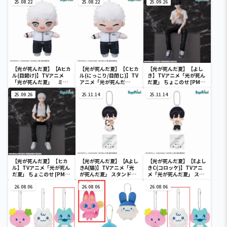
カル”（EX）
25.08.22
カル”（EX）
25.08.22
25.09.26
【光が死んだ夏】【Aヒカ
【光が死んだ夏】【Cヒカ
【光が死んだ夏】【よし
ル(目開け)】TVアニメ
ル(にっこり/目閉じ)】TV
き】TVアニメ「光が死ん
「光が死んだ夏」 ミニ
アニメ「光が死んだ
だ夏」 ちょこのせ [PM]
ぬいぐるみ（EX）
夏」 ミニぬいぐるみ
フィギュア“よしき”
25.09.26
（EX）
25.11.14
25.11.14
【光が死んだ夏】【ヒカ
【光が死んだ夏】【Aよし
【光が死んだ夏】【Eよし
ル】TVアニメ「光が死ん
きA(猫)】TVアニメ「光
きC(コロッケ)】TVアニ
だ夏」 ちょこのせ [PM]
が死んだ夏」 スタンド付
メ「光が死んだ夏」 スタ
フィギュア“ヒカル”
アクリルキーチェーン
ンド付アクリルキーチェ
26.08.06
（EX）
26.08.06
ーン（EX）
26.08.06