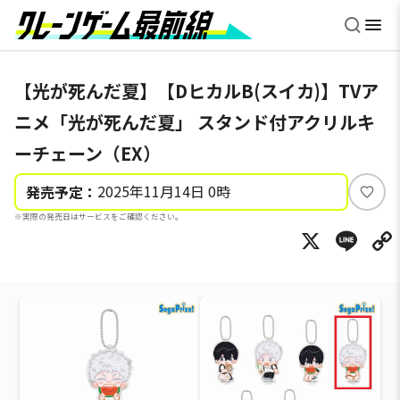
【光が死んだ夏】【DヒカルB(スイカ)】TVア
ニメ「光が死んだ夏」 スタンド付アクリルキ
ーチェーン（EX）
2025年11月14日 0時
発売予定：
い
※実際の発売日はサービスをご確認ください。
い
X
Li
ね