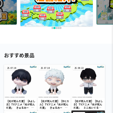
おすすめ景品
25.07.18
25.07.18
25.08.22
【光が死んだ夏】【Aよし
【光が死んだ夏】【Bヒカ
【光が死んだ夏】【Bよし
き】TVアニメ「光が死ん
ル】TVアニメ「光が死ん
き】TVアニメ「光が死ん
だ夏」 きゅるみー ミ
だ夏」 きゅるみー ミ
だ夏」 ミニぬいぐるみ
ニフィギュア“よしき＆ヒ
ニフィギュア“よしき＆ヒ
（EX）