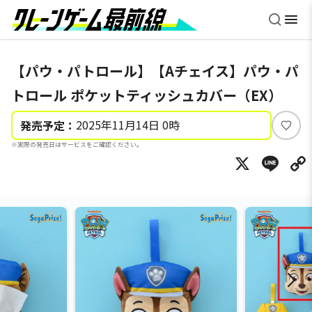
【パウ・パトロール】【Aチェイス】パウ・パ
トロール ポケットティッシュカバー（EX）
2025年11月14日 0時
発売予定：
い
※実際の発売日はサービスをご確認ください。
い
X
Li
ね