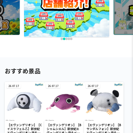
おすすめ景品
26.07.17
26.07.17
26.07.17
【エヴァンゲリオン】【C
【エヴァンゲリオン】【B
【エヴァンゲリオン】【B
イスラフェル乙】新世紀
シャムシエル】新世紀エ
サンダルフォン】新世紀
エヴァンゲリオン 寝そべ
ヴァンゲリオン 寝そべり
エヴァンゲリオン 寝そべ