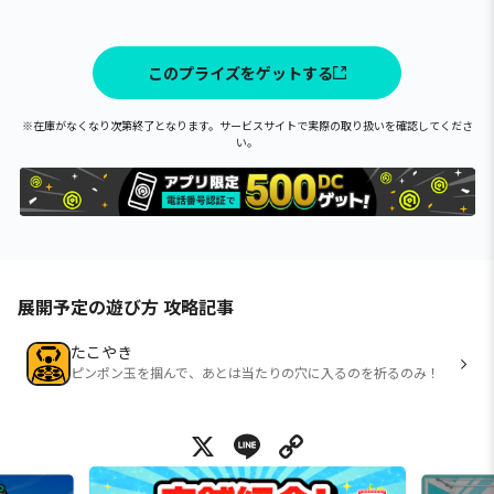
このプライズをゲットする
※在庫がなくなり次第終了となります。サービスサイトで実際の取り扱いを確認してくださ
い。
展開予定の遊び方 攻略記事
たこやき
ピンポン玉を掴んで、あとは当たりの穴に入るのを祈るのみ！
X
Line
Copy Link