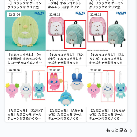
ー】リラックマ ゲーミン
ープル】すみっコぐらし
ル】リラックマ ゲーミン
グリラックマ クリア窓付
夢みるしっぽず クリア窓
グリラックマ クリア窓付
き収納ボックス
付き収納ボックス
き収納ボックス
22.03.04
22.03.16
22.03.16
【すみっコぐらし】【セ
【すみっコぐらし】【Bと
【すみっコぐらし】【Aし
ット配送】すみっコぐら
かげ】すみっコぐらし キ
ろくま】すみっコぐらし
し コーデュロイぬいぐる
ッズキャラ型リュック
キッズキャラ型リュック
みXL プレミアム ぺんぎ
ん？
26.08.06
26.08.06
26.08.06
【たまごっち】【Cかわず
【たまごっち】【Aみゃお
【たまごっち】【Bもんが
っち】たまごっち ボール
っち】たまごっち ボール
っち】たまごっち ボール
チェーン付きぬいぐるみ
チェーン付きぬいぐるみ
チェーン付きぬいぐるみ
～Tamagotchi
～Tamagotchi
～Tamagotchi
Paradise～vol.3
Paradise～vol.2-R
Paradise～vol.3
もっと見る