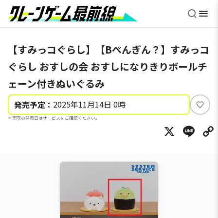
【すみっコぐらし】【Bぺんぎん？】すみっコ
ぐらし おすしの会 おすしになりきりボールチ
ェーン付きぬいぐるみ
2025年11月14日 0時
発売予定：
い
※実際の発売日はサービスをご確認ください。
い
X
Li
ね