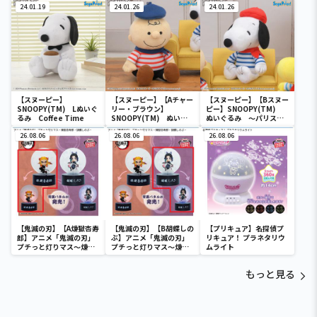
24.01.19
24.01.26
24.01.26
【スヌーピー】
【スヌーピー】【Aチャー
【スヌーピー】【Bスヌー
SNOOPY(TM) Lぬいぐ
リー・ブラウン】
ピー】SNOOPY(TM)
るみ Coffee Time
SNOOPY(TM) ぬいぐ
ぬいぐるみ ～パリスタ
るみ ～パリスタイル～
イル～
26.08.06
26.08.06
26.08.06
【鬼滅の刃】【A煉獄杏寿
【鬼滅の刃】【B胡蝶しの
【プリキュア】名探偵プ
郎】アニメ「鬼滅の刃」
ぶ】アニメ「鬼滅の刃」
リキュア！ プラネタリウ
プチっと灯りマス～煉獄
プチっと灯りマス～煉獄
ムライト
杏寿郎・胡蝶しのぶ～
杏寿郎・胡蝶しのぶ～
もっと見る