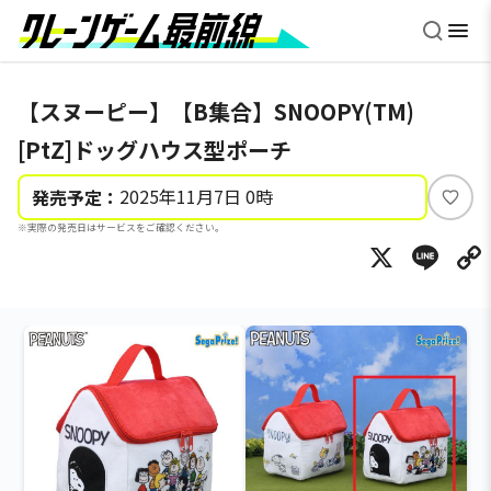
【スヌーピー】【B集合】SNOOPY(TM)
[PtZ]ドッグハウス型ポーチ
2025年11月7日 0時
発売予定：
い
※実際の発売日はサービスをご確認ください。
い
X
Li
ね