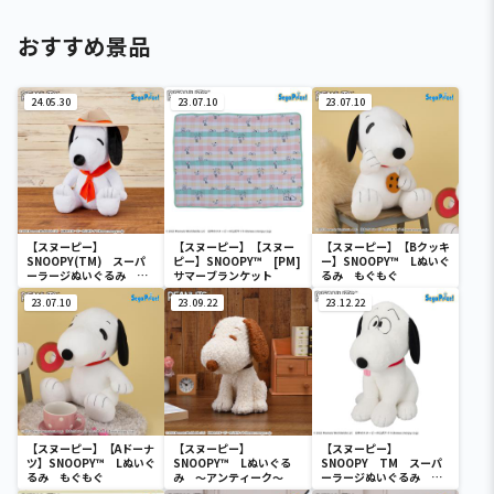
おすすめ景品
24.05.30
23.07.10
23.07.10
【スヌーピー】
【スヌーピー】【スヌー
【スヌーピー】【Bクッキ
SNOOPY(TM) スーパ
ピー】SNOOPY™ [PM]
ー】SNOOPY™ Lぬいぐ
ーラージぬいぐるみ ビ
サマーブランケット
るみ もぐもぐ
ーグル・スカウト
23.07.10
23.09.22
23.12.22
【スヌーピー】【Aドーナ
【スヌーピー】
【スヌーピー】
ツ】SNOOPY™ Lぬいぐ
SNOOPY™ Lぬいぐる
SNOOPY TM スーパ
るみ もぐもぐ
み ～アンティーク～
ーラージぬいぐるみ ～
FACE～