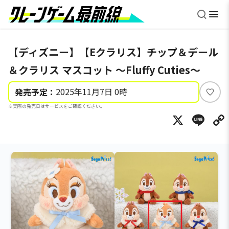
【ディズニー】【Eクラリス】チップ＆デール
＆クラリス マスコット ～Fluffy Cuties～
2025年11月7日 0時
発売予定：
い
※実際の発売日はサービスをご確認ください。
い
X
Li
ね