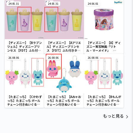
スチューム
スチューム
ラー
24.05.31
24.05.31
24.06.01
【ディズニー】【Bラプン
【ディズニー】【Aアリエ
【ディズニー】【A】ディ
ツェル】ディズニープリ
ル】ディズニープリンセ
ズニー実写映画『リト
ンセス 【FDT】ふた付き
ス 【FDT】ふた付きタン
ル・マーメイド』
タンブラー
ブラー
[PtZ]折り畳みボックス
26.08.06
26.08.06
チェアー
26.08.06
【たまごっち】【Cかわず
【たまごっち】【Aみゃお
【たまごっち】【Bもんが
っち】たまごっち ボール
っち】たまごっち ボール
っち】たまごっち ボール
チェーン付きぬいぐるみ
チェーン付きぬいぐるみ
チェーン付きぬいぐるみ
～Tamagotchi
～Tamagotchi
～Tamagotchi
Paradise～vol.3
Paradise～vol.2-R
Paradise～vol.3
もっと見る