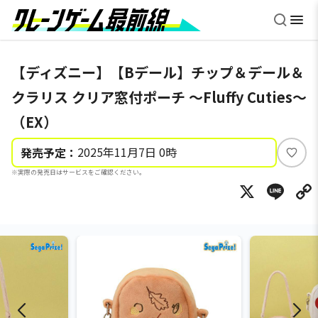
【ディズニー】【Bデール】チップ＆デール＆
クラリス クリア窓付ポーチ ～Fluffy Cuties～
（EX）
2025年11月7日 0時
発売予定：
い
※実際の発売日はサービスをご確認ください。
い
X
Li
ね