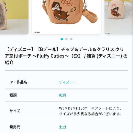
【ディズニー】【Bデール】チップ＆デール＆クラリス クリ
ア窓付ポーチ ～Fluffy Cuties～（EX） / 雑貨 (ディズニー) の
紹介
IP・作品名
ディズニー
種類
雑貨
W9×D8×H13cm ※アソートにより、
サイズ
サイズが多少異なる場合がございます。
発売元
セガ