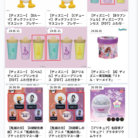
【ディズニー】【Dルー
【ディズニー】【Cデュー
【ディズニー】【Bラプン
イ】ダックファミリー
イ】ダックファミリー
ツェル】ディズニープリ
マスコット ブレザーコ
マスコット ブレザーコ
ンセス 【FDT】ふた付き
スチューム
スチューム
タンブラー
24.05.31
24.05.31
24.06.01
【ディズニー】【Cベル】
【ディズニー】【Aアリエ
【ディズニー】【A】ディ
ディズニープリンセス
ル】ディズニープリンセ
ズニー実写映画『リト
【FDT】ふた付きタンブ
ス 【FDT】ふた付きタン
ル・マーメイド』
ラー
ブラー
[PtZ]折り畳みボックス
26.08.06
26.08.06
チェアー
26.08.06
【鬼滅の刃】【A煉獄杏寿
【鬼滅の刃】【B胡蝶しの
【プリキュア】名探偵プ
郎】アニメ「鬼滅の刃」
ぶ】アニメ「鬼滅の刃」
リキュア！ プラネタリウ
プチっと灯りマス～煉獄
プチっと灯りマス～煉獄
ムライト