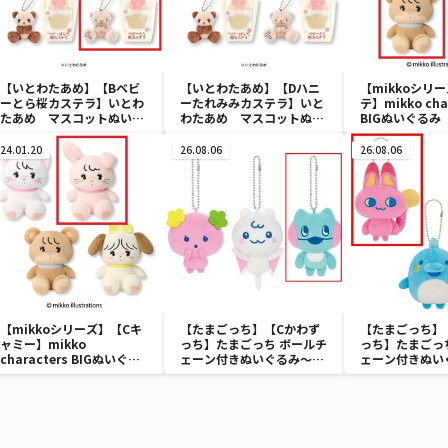
【いとわたあめ】【Bベビ
【いとわたあめ】【Dハニ
【mikkoシリ
ーとら桜カステラ】いとわ
ーたれみみカステラ】いと
テ】mikko cha
たあめ マスコットぬいぐ
わたあめ マスコットぬい
BIGぬいぐるみ
るみ2
ぐるみ2
24.01.20
26.08.06
26.08.06
【mikkoシリーズ】【Cキ
【たまごっち】【Cかわず
【たまごっち】
ャミー】mikko
っち】たまごっち ボールチ
っち】たまごっ
characters BIGぬいぐる
ェーン付きぬいぐるみ～
ェーン付きぬい
み
Tamagotchi Paradise～
Tamagotchi P
vol.3
vol.2-R