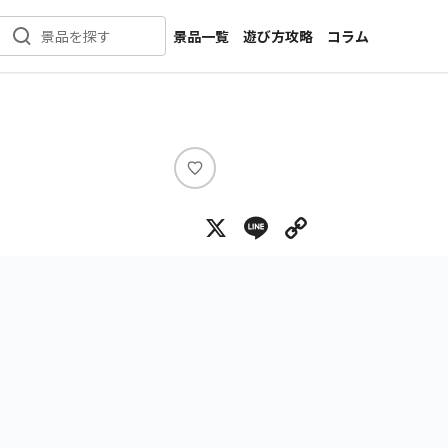
景品一覧
遊び方攻略
コラム
景品を探す
新着景品
インタビュー
カテゴリ一覧
ニュース
作品名一覧
店舗
メーカー一覧
開発
い
い
攻略
X
Line
Copy Lin
ね
プライズ
イベント
キャラ特集