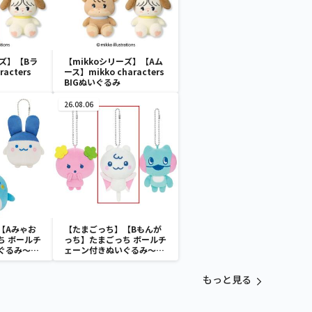
ーズ】【Bラ
【mikkoシリーズ】【Aム
racters
ース】mikko characters
BIGぬいぐるみ
26.08.06
【Aみゃお
【たまごっち】【Bもんが
ち ボールチ
っち】たまごっち ボールチ
ぐるみ～
ェーン付きぬいぐるみ～
aradise～
Tamagotchi Paradise～
vol.3
もっと見る