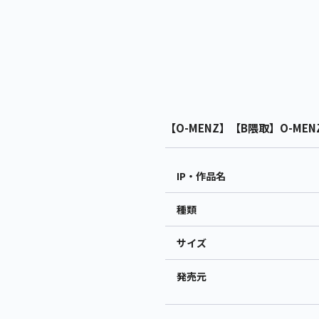
【O-MENZ】【B隈取】O-ME
IP・作品名
種類
サイズ
発売元