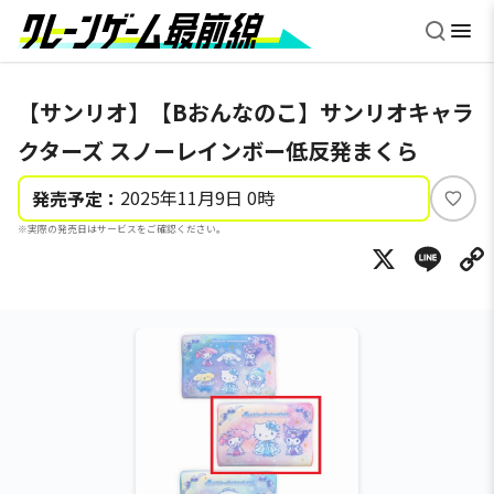
【サンリオ】【Bおんなのこ】サンリオキャラ
クターズ スノーレインボー低反発まくら
2025年11月9日 0時
発売予定：
い
※実際の発売日はサービスをご確認ください。
い
X
Li
ね