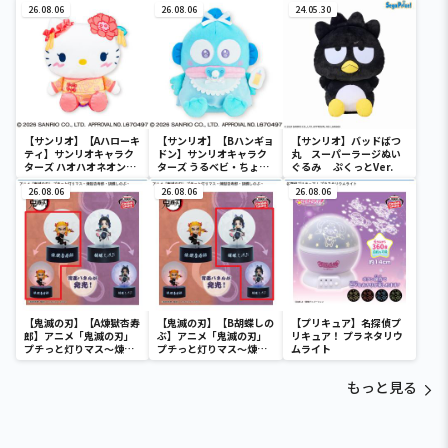
26.08.06
SOFVIMATES～マイメロ
26.08.06
24.05.30
ディ マーメイドver. ～
【サンリオ】【Aハローキ
【サンリオ】【Bハンギョ
【サンリオ】バッドばつ
ティ】サンリオキャラク
ドン】サンリオキャラク
丸 スーパーラージぬい
ターズ ハオハオネオンタ
ターズ うるベビ・ちょい
ぐるみ ぷくっとVer.
ウンドールBIGタイプ1
デカドール
26.08.06
26.08.06
26.08.06
【鬼滅の刃】【A煉獄杏寿
【鬼滅の刃】【B胡蝶しの
【プリキュア】名探偵プ
郎】アニメ「鬼滅の刃」
ぶ】アニメ「鬼滅の刃」
リキュア！ プラネタリウ
プチっと灯りマス～煉獄
プチっと灯りマス～煉獄
ムライト
杏寿郎・胡蝶しのぶ～
杏寿郎・胡蝶しのぶ～
もっと見る