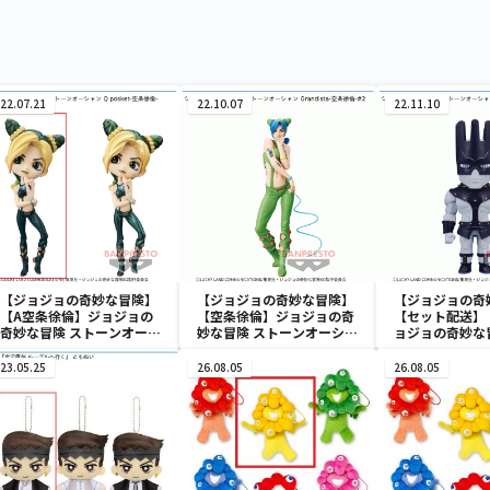
22.07.21
22.10.07
22.11.10
【ジョジョの奇妙な冒険】
【ジョジョの奇妙な冒険】
【ジョジョの奇
【A空条徐倫】ジョジョの
【空条徐倫】ジョジョの奇
【セット配送】
奇妙な冒険 ストーンオーシ
妙な冒険 ストーンオーシャ
ョジョの奇妙な
ャン Q posket-空条徐倫-
ン Grandista-空条徐倫-
ンオーシャン
#2
POLIGOROID-
23.05.25
26.08.05
26.08.05