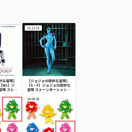
22.12.15
妙な冒険】
【ジョジョの奇妙な冒険】
【Ws】ジ
【S・F】ジョジョの奇妙な
冒険 ストー
冒険 ストーンオーシャン
Grandista-S・F-
Ws-
26.08.05