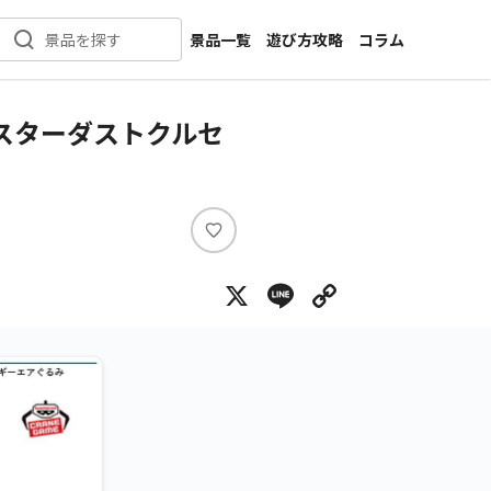
景品一覧
遊び方攻略
コラム
景品を探す
新着景品
インタビュー
カテゴリ一覧
ニュース
スターダストクルセ
作品名一覧
店舗
メーカー一覧
開発
攻略
い
プライズ
い
X
Line
Copy Lin
ね
イベント
キャラ特集