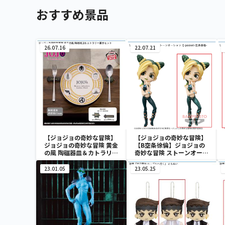
おすすめ景品
26.07.16
22.07.21
【ジョジョの奇妙な冒険】
【ジョジョの奇妙な冒険】
ジョジョの奇妙な冒険 黄金
【B空条徐倫】ジョジョの
の風 陶磁器皿＆カトラリー
奇妙な冒険 ストーンオーシ
置きセット
ャン Q posket-空条徐倫-
23.01.05
23.05.25