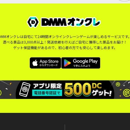
DMMオンクレは自宅にて24時間オンラインクレーンゲームが楽しめるサービスです
遊べる景品は3,000点以上！発送依頼を行えばご自宅に獲得した景品をお届け！
ゲット保証機能があるので、初心者の方でも安心して楽しめます。