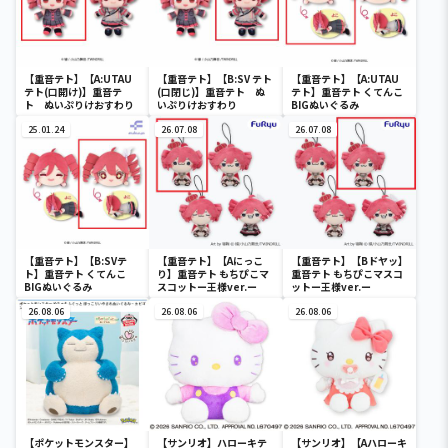
【重音テト】【A:UTAU
【重音テト】【B:SV テト
【重音テト】【A:UTAU
テト(口開け)】重音テ
(口閉じ)】重音テト ぬ
テト】重音テト くてんこ
ト ぬいぷりけおすわり
いぷりけおすわり
BIGぬいぐるみ
25.01.24
26.07.08
26.07.08
【重音テト】【B:SVテ
【重音テト】【Aにっこ
【重音テト】【Bドヤッ】
ト】重音テト くてんこ
り】重音テト もちぴこマ
重音テト もちぴこマスコ
BIGぬいぐるみ
スコットー王様ver.ー
ットー王様ver.ー
26.08.06
26.08.06
26.08.06
【ポケットモンスター】
【サンリオ】ハローキテ
【サンリオ】【Aハローキ