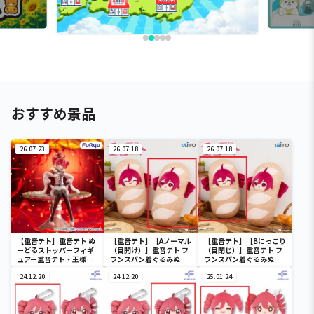
おすすめ景品
26.07.23
26.07.18
26.07.18
【重音テト】重音テト ぬ
【重音テト】【Aノーマル
【重音テト】【Bにっこり
ーどるストッパーフィギ
（目開け）】重音テト フ
（目閉じ）】重音テト フ
ュアー重音テト・王様
ランスパン着ぐるみぬい
ランスパン着ぐるみぬい
ver.ー
ぐるみ
ぐるみ
24.12.20
24.12.20
25.01.24