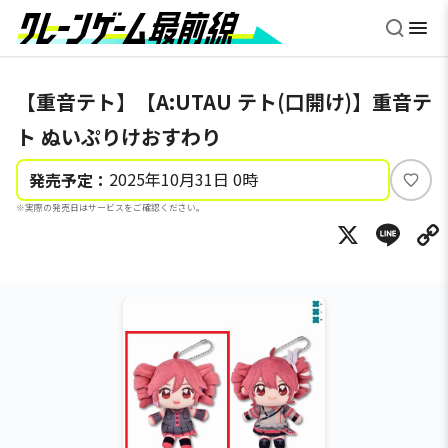
【重音テト】【A:UTAU テト(口開け)】重音テ
ト ぬいぷりけおすわり
2025年10月31日 0時
発売予定：
い
※実際の発売日はサービスをご確認ください。
い
X
Li
ね