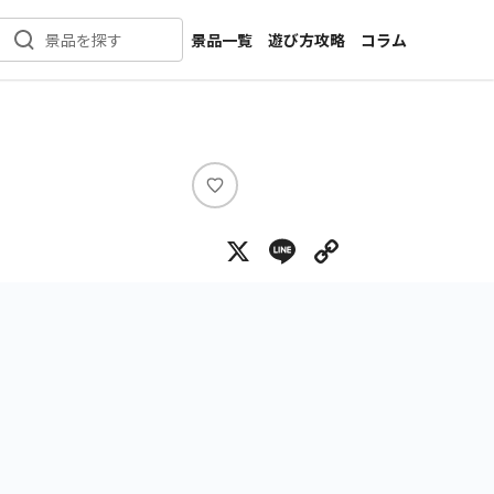
景品一覧
遊び方攻略
コラム
景品を探す
新着景品
インタビュー
カテゴリ一覧
ニュース
作品名一覧
店舗
メーカー一覧
開発
い
い
攻略
X
Line
Copy Lin
ね
プライズ
イベント
キャラ特集