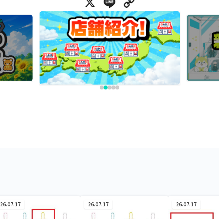
X
Line
Copy Link
26.07.17
26.07.17
26.07.17