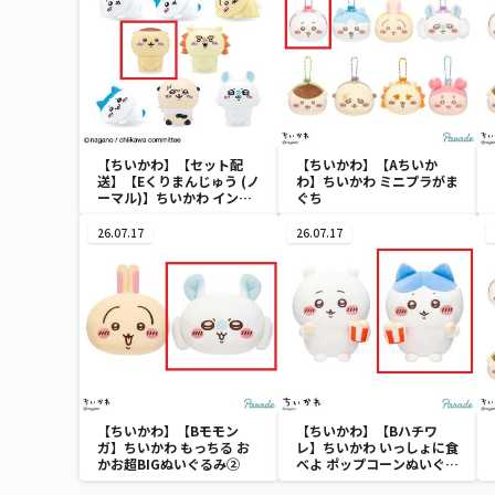
【ちいかわ】【セット配
【ちいかわ】【Aちいか
送】【Eくりまんじゅう (ノ
わ】ちいかわ ミニプラがま
ーマル)】ちいかわ インテ
ぐち
リアミニフィギュア４
26.07.17
26.07.17
【ちいかわ】【Bモモン
【ちいかわ】【Bハチワ
ガ】ちいかわ もっちる お
レ】ちいかわ いっしょに食
かお超BIGぬいぐるみ②
べよ ポップコーンぬいぐる
み