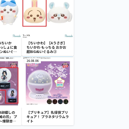
Aちいか
【ちいかわ】【Aうさぎ】
いっしょに食
ちいかわ もっちる おかお
ーンぬいぐる
超BIGぬいぐるみ②
26.08.06
B胡蝶しの
【プリキュア】名探偵プリ
滅の刃」 プ
キュア！ プラネタリウムラ
～煉獄杏寿
イト
～