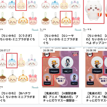
【ちいかわ】【Cうさぎ】
【ちいかわ】【Gシーサ
【ちいかわ】【
ちいかわ ミニプラがまぐち
ー】ちいかわ ミニプラがま
わ】ちいかわ 
ぐち
べよ ポップコ
み
26.07.17
26.08.06
26.08.06
【ちいかわ】【Bハチワ
【鬼滅の刃】【A煉獄杏寿
【鬼滅の刃】【
レ】ちいかわ ミニプラがま
郎】アニメ「鬼滅の刃」 プ
ぶ】アニメ「鬼
ぐち
チっと灯りマス～煉獄杏寿
チっと灯りマス
郎・胡蝶しのぶ～
郎・胡蝶しのぶ