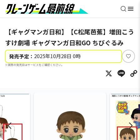
【ギャグマンガ日和】【C松尾芭蕉】増田こう
すけ劇場 ギャグマンガ日和GO ちびぐるみ
2025年10月28日 0時
発売予定：
い
※実際の発売日はサービスをご確認ください。
い
X
Li
ね