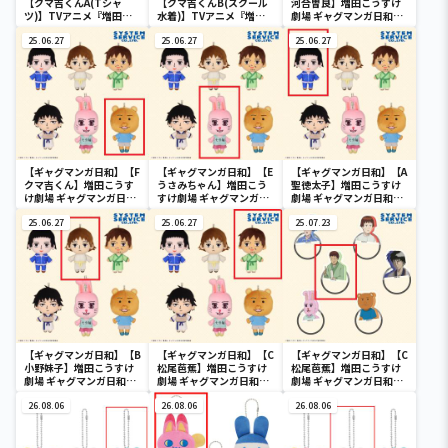
【クマ吉くんA(Tシャ
【クマ吉くんB(スクール
河合曽良】増田こうすけ
ツ)】TVアニメ『増田こ
水着)】TVアニメ『増田
劇場 ギャグマンガ日和
うすけ劇場 ギャグマンガ
こうすけ劇場 ギャグマン
GO ぬいぐるみ
日和GO』 クマ吉くん逮
25.06.27
ガ日和GO』 クマ吉くん
25.06.27
25.06.27
捕されポシェット
逮捕されポシェット
【ギャグマンガ日和】【F
【ギャグマンガ日和】【E
【ギャグマンガ日和】【A
クマ吉くん】増田こうす
うさみちゃん】増田こう
聖徳太子】増田こうすけ
け劇場 ギャグマンガ日和
すけ劇場 ギャグマンガ日
劇場 ギャグマンガ日和
GO ぬいぐるみ
和GO ぬいぐるみ
GO ぬいぐるみ
25.06.27
25.06.27
25.07.23
【ギャグマンガ日和】【B
【ギャグマンガ日和】【C
【ギャグマンガ日和】【C
小野妹子】増田こうすけ
松尾芭蕉】増田こうすけ
松尾芭蕉】増田こうすけ
劇場 ギャグマンガ日和
劇場 ギャグマンガ日和
劇場 ギャグマンガ日和
GO ぬいぐるみ
GO ぬいぐるみ
GO フェイスゴム
26.08.06
26.08.06
26.08.06