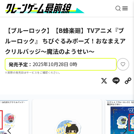
【ブルーロック】【B蜂楽廻】TVアニメ『ブ
ルーロック』 ちびぐるみポーズ！おなまえア
クリルバッジ～魔法のようせい～
2025年10月28日 0時
発売予定：
い
※実際の発売日はサービスをご確認ください。
い
X
Li
ね