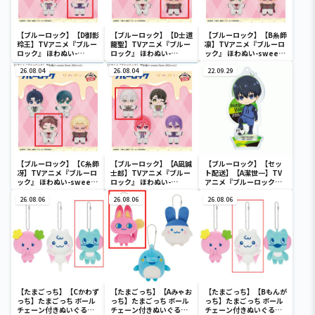
【ブルーロック】【D御影
【ブルーロック】【D士道
【ブルーロック】【B糸師
玲王】TVアニメ『ブルー
龍聖】TVアニメ『ブルー
凛】TVアニメ『ブルーロ
ロック』 ほわぬい-
ロック』 ほわぬい-
ック』 ほわぬい-sweets
sweets flavor 2026-
sweets flavor 2026-
flavor 2026-vol.1
vol.2
26.08.04
vol.1
26.08.04
22.09.29
【ブルーロック】【C糸師
【ブルーロック】【A凪誠
【ブルーロック】【セッ
冴】TVアニメ『ブルーロ
士郎】TVアニメ『ブルー
ト配送】【A潔世一】TV
ック』 ほわぬい-sweets
ロック』 ほわぬい-
アニメ『ブルーロック』
flavor 2026-vol.1
sweets flavor 2026-
スタンド付きデフォルメ
26.08.06
vol.2
26.08.06
アクリルプレートvol.1
26.08.06
【たまごっち】【Cかわず
【たまごっち】【Aみゃお
【たまごっち】【Bもんが
っち】たまごっち ボール
っち】たまごっち ボール
っち】たまごっち ボール
チェーン付きぬいぐるみ
チェーン付きぬいぐるみ
チェーン付きぬいぐるみ