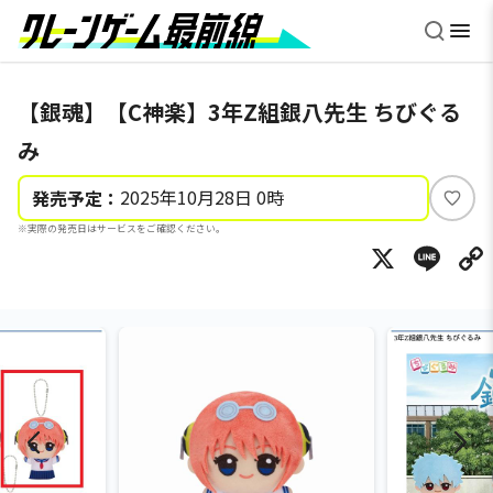
【銀魂】【C神楽】3年Z組銀八先生 ちびぐる
み
2025年10月28日 0時
発売予定：
い
※実際の発売日はサービスをご確認ください。
い
X
Li
ね