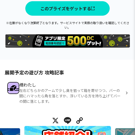
このプライズをゲットする
※在庫がなくなり次第終了となります。サービスサイトで実際の取り扱いを確認してくださ
い。
展開予定の遊び方 攻略記事
橋わたし
左右どちらかのアームで少し奥を狙って箱を寄せつつ、バーの
間にハマったら角を落とすか、浮いている方を持ち上げてバー
の間に落とします。
X
Line
Copy Link