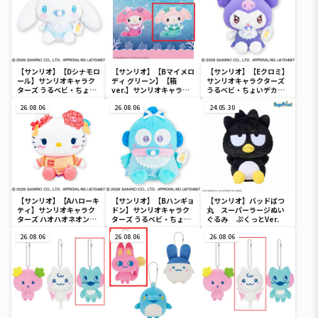
【サンリオ】【Dシナモロ
【サンリオ】【Bマイメロ
【サンリオ】【Eクロミ】
ール】サンリオキャラク
ディ グリーン】【箱
サンリオキャラクターズ
ターズ うるベビ・ちょい
ver.】サンリオキャラク
うるベビ・ちょいデカド
デカドール
ターズ おおきな
ール
26.08.06
SOFVIMATES～マイメロ
26.08.06
24.05.30
ディ マーメイドver. ～
【サンリオ】【Aハローキ
【サンリオ】【Bハンギョ
【サンリオ】バッドばつ
ティ】サンリオキャラク
ドン】サンリオキャラク
丸 スーパーラージぬい
ターズ ハオハオネオンタ
ターズ うるベビ・ちょい
ぐるみ ぷくっとVer.
ウンドールBIGタイプ1
デカドール
26.08.06
26.08.06
26.08.06