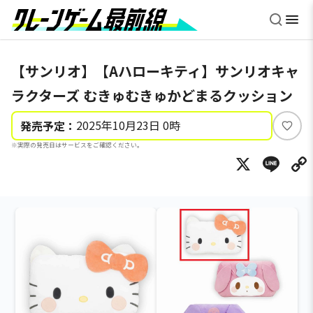
【サンリオ】【Aハローキティ】サンリオキャ
ラクターズ むきゅむきゅかどまるクッション
2025年10月23日 0時
発売予定：
い
※実際の発売日はサービスをご確認ください。
い
X
Li
ね