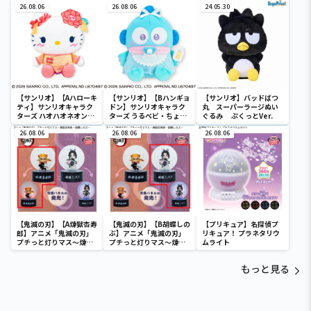
26.08.06
SOFVIMATES～マイメロ
26.08.06
24.05.30
ディ マーメイドver. ～
【サンリオ】【Aハローキ
【サンリオ】【Bハンギョ
【サンリオ】バッドばつ
ティ】サンリオキャラク
ドン】サンリオキャラク
丸 スーパーラージぬい
ターズ ハオハオネオンタ
ターズ うるベビ・ちょい
ぐるみ ぷくっとVer.
ウンドールBIGタイプ1
デカドール
26.08.06
26.08.06
26.08.06
【鬼滅の刃】【A煉獄杏寿
【鬼滅の刃】【B胡蝶しの
【プリキュア】名探偵プ
郎】アニメ「鬼滅の刃」
ぶ】アニメ「鬼滅の刃」
リキュア！ プラネタリウ
プチっと灯りマス～煉獄
プチっと灯りマス～煉獄
ムライト
杏寿郎・胡蝶しのぶ～
杏寿郎・胡蝶しのぶ～
もっと見る