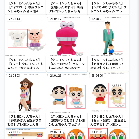
【クレヨンしんちゃん】
【クレヨンしんちゃん】
【クレヨンしんちゃん】
【Cイエロー】映画クレヨ
【野原しんのすけ】映画
【Bぶりぶりざえもん】ク
ンしんちゃん 奇々怪々！
クレヨンしんちゃん 奇々
レヨンしんちゃん でっか
オラの妖怪バケ～ション
怪々！オラの妖怪バケ～
いあまえんぼぬいぐるみ
フルカラータンブラー
22.04.13
ション おおきな
22.07.12
22.08.03
SOFVIMATES～野原しん
のすけ～
【クレヨンしんちゃん】
【クレヨンしんちゃん】
【クレヨンしんちゃん】
【Aシロ】クレヨンしんち
【Aワニ山さん】クレヨン
【野原ひろし＆野原しん
ゃん でっかいあまえんぼ
しんちゃん めちゃでかぬ
のすけ】クレヨンしんち
ぬいぐるみ
いぐるみ～ワニ山さん～
ゃん 野原家フィギュア～
22.08.03
23.01.26
家族写真～vol.1
23.04.06
【クレヨンしんちゃん】
【クレヨンしんちゃん】
【クレヨンしんちゃん】
【野原みさえ＆野原ひま
【B野原ひまわり】クレヨ
【セット配送】【B野原し
わり】クレヨンしんちゃ
ンしんちゃん でっかいぬ
んのすけ】クレヨンしん
ん 野原家フィギュア～家
いぐるみ～むにゃむにゃ
ちゃん でっかいぬいぐる
族写真～vol.2
26.08.06
オラたち野原一家だゾ～
24.05.31
み～今も昔もかわいいオ
24.05.31
ラだゾ～