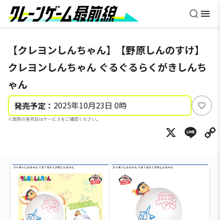
【クレヨンしんちゃん】【野原しんのすけ】
クレヨンしんちゃん ぐるぐるらくがきしんち
ゃん
2025年10月23日 0時
発売予定：
い
※実際の発売日はサービスをご確認ください。
い
X
Li
ね