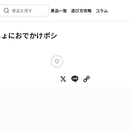
景品一覧
遊び方攻略
コラム
景品を探す
新着景品
インタビュー
カテゴリ一覧
ニュース
しょにおでかけポシ
作品名一覧
店舗
メーカー一覧
開発
攻略
い
プライズ
い
X
Line
Copy Lin
ね
イベント
キャラ特集