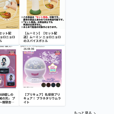
セット配
【ムーミン】【セット配
ニョロニョロ
送】ムーミン ニョロニョロ
ル
のスパイスボトル
26.08.06
B胡蝶しの
【プリキュア】名探偵プリ
滅の刃」 プ
キュア！ プラネタリウムラ
～煉獄杏寿
イト
～
もっと見る