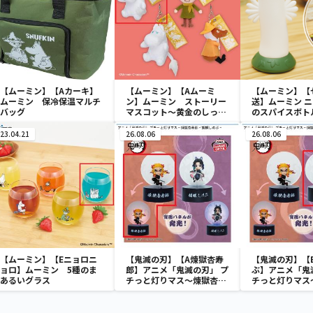
【ムーミン】【Aカーキ】
【ムーミン】【Aムーミ
【ムーミン】【
ムーミン 保冷保温マルチ
ン】ムーミン ストーリー
送】ムーミン 
バッグ
マスコット～黄金のしっぽ
のスパイスボト
～
23.04.21
26.08.06
26.08.06
【ムーミン】【Eニョロニ
【鬼滅の刃】【A煉獄杏寿
【鬼滅の刃】【
ョロ】ムーミン 5種のま
郎】アニメ「鬼滅の刃」 プ
ぶ】アニメ「鬼
あるいグラス
チっと灯りマス～煉獄杏寿
チっと灯りマス
郎・胡蝶しのぶ～
郎・胡蝶しのぶ