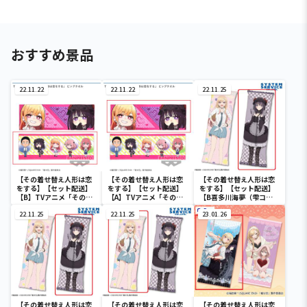
おすすめ景品
22.11.22
22.11.22
22.11.25
【その着せ替え人形は恋
【その着せ替え人形は恋
【その着せ替え人形は恋
をする】【セット配送】
をする】【セット配送】
をする】【セット配送】
【B】TVアニメ「その着
【A】TVアニメ「その着
【B喜多川海夢（雫コ
せ替え人形は恋をする」
せ替え人形は恋をする」
ス）】その着せ替え人形
ビッグタオル
22.11.25
ビッグタオル
22.11.25
は恋をする 特大ロングク
23.01.26
ッション
【その着せ替え人形は恋
【その着せ替え人形は恋
【その着せ替え人形は恋