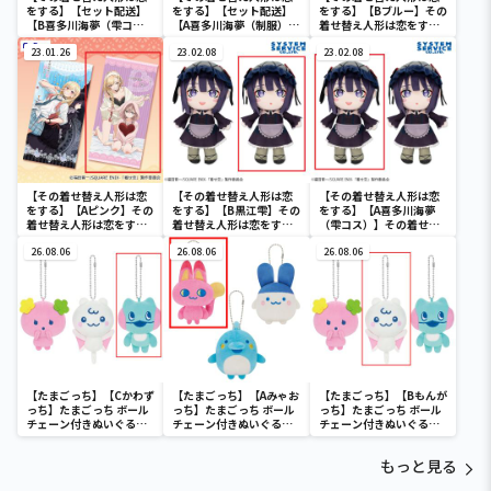
をする】【セット配送】
をする】【セット配送】
をする】【Bブルー】その
【B喜多川海夢（雫コ
【A喜多川海夢（制服）】
着せ替え人形は恋をする
ス）】その着せ替え人形
その着せ替え人形は恋を
バスタオル
は恋をする 特大ロングク
23.01.26
する 特大ロングクッショ
23.02.08
23.02.08
ッション
ン
【その着せ替え人形は恋
【その着せ替え人形は恋
【その着せ替え人形は恋
をする】【Aピンク】その
をする】【B黒江雫】その
をする】【A喜多川海夢
着せ替え人形は恋をする
着せ替え人形は恋をする
（雫コス）】その着せ替
バスタオル
デフォルメぬいぐるみ
え人形は恋をする デフォ
26.08.06
BIG Part1
26.08.06
ルメぬいぐるみBIG
26.08.06
Part1
【たまごっち】【Cかわず
【たまごっち】【Aみゃお
【たまごっち】【Bもんが
っち】たまごっち ボール
っち】たまごっち ボール
っち】たまごっち ボール
チェーン付きぬいぐるみ
チェーン付きぬいぐるみ
チェーン付きぬいぐるみ
～Tamagotchi
～Tamagotchi
～Tamagotchi
Paradise～vol.3
Paradise～vol.2-R
Paradise～vol.3
もっと見る