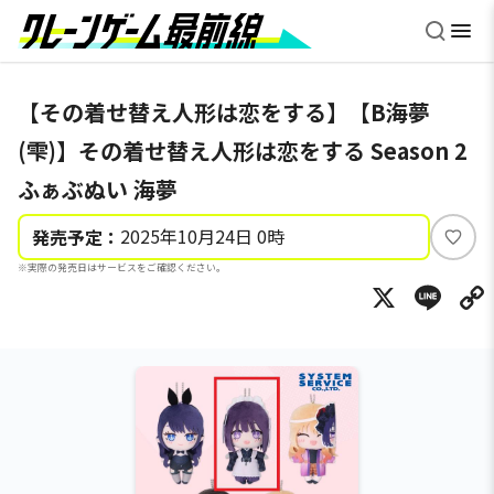
【その着せ替え人形は恋をする】【B海夢
(雫)】その着せ替え人形は恋をする Season 2
ふぁぶぬい 海夢
2025年10月24日 0時
発売予定：
い
※実際の発売日はサービスをご確認ください。
い
X
Li
ね