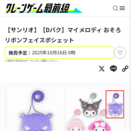
【サンリオ】【Dバク】マイメロディ おそろ
リボンフェイスポシェット
2025年10月16日 0時
発売予定：
い
※実際の発売日はサービスをご確認ください。
い
X
Li
ね