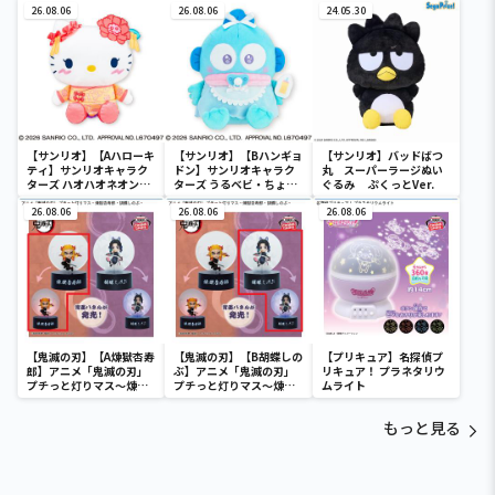
26.08.06
SOFVIMATES～マイメロ
26.08.06
24.05.30
ディ マーメイドver. ～
【サンリオ】【Aハローキ
【サンリオ】【Bハンギョ
【サンリオ】バッドばつ
ティ】サンリオキャラク
ドン】サンリオキャラク
丸 スーパーラージぬい
ターズ ハオハオネオンタ
ターズ うるベビ・ちょい
ぐるみ ぷくっとVer.
ウンドールBIGタイプ1
デカドール
26.08.06
26.08.06
26.08.06
【鬼滅の刃】【A煉獄杏寿
【鬼滅の刃】【B胡蝶しの
【プリキュア】名探偵プ
郎】アニメ「鬼滅の刃」
ぶ】アニメ「鬼滅の刃」
リキュア！ プラネタリウ
プチっと灯りマス～煉獄
プチっと灯りマス～煉獄
ムライト
杏寿郎・胡蝶しのぶ～
杏寿郎・胡蝶しのぶ～
もっと見る