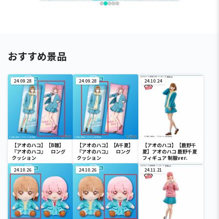
おすすめ景品
24.09.28
24.09.28
24.10.24
【アオのハコ】【B雛】
【アオのハコ】【A千夏】
【アオのハコ】【鹿野千
『アオのハコ』 ロング
『アオのハコ』 ロング
夏】アオのハコ 鹿野千夏
クッション
クッション
フィギュア 制服ver.
24.10.26
24.10.26
24.11.21