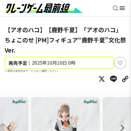
【アオのハコ】【鹿野千夏】「アオのハコ」
ちょこのせ [PM]フィギュア“鹿野千夏”文化祭
Ver.
2025年10月10日 0時
発売予定：
い
※実際の発売日はサービスをご確認ください。
い
X
Li
ね