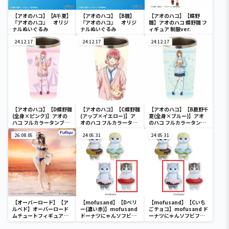
【アオのハコ】【A千夏】
【アオのハコ】【B雛】
【アオのハコ】【蝶野
『アオのハコ』 オリジ
『アオのハコ』 オリジ
雛】アオのハコ 蝶野雛 フ
ナルぬいぐるみ
ナルぬいぐるみ
ィギュア 制服ver.
24.12.17
24.12.17
24.12.17
【アオのハコ】【D蝶野雛
【アオのハコ】【C蝶野雛
【アオのハコ】【B鹿野千
(全身×ピンク)】アオの
(アップ×イエロー)】ア
夏(全身×ブルー)】アオ
ハコ フルカラータンブラ
オのハコ フルカラータン
のハコ フルカラータンブ
ー
ブラー
ラー
26.08.05
24.05.31
24.05.31
【オーバーロード】【ア
【mofusand】【Dベリ
【mofusand】【Cいち
ルベド】オーバーロード
ー(濃い赤)】mofusand
ごチョコ】mofusand ド
ムチュートフィギュアー
ドーナツにゃんソフビフ
ーナツにゃんソフビフィ
アルベド・aqua ver.ー
ィギュア
ギュア