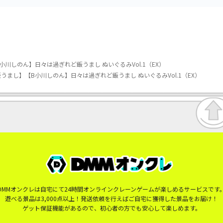
川しのん】日々は過ぎれど飯うまし ぬいぐるみVol.1（EX）
うまし】【B小川しのん】日々は過ぎれど飯うまし ぬいぐるみVol.1（EX）
DMMオンクレは自宅にて24時間オンラインクレーンゲームが楽しめるサービスです
遊べる景品は3,000点以上！発送依頼を行えばご自宅に獲得した景品をお届け！
ゲット保証機能があるので、初心者の方でも安心して楽しめます。