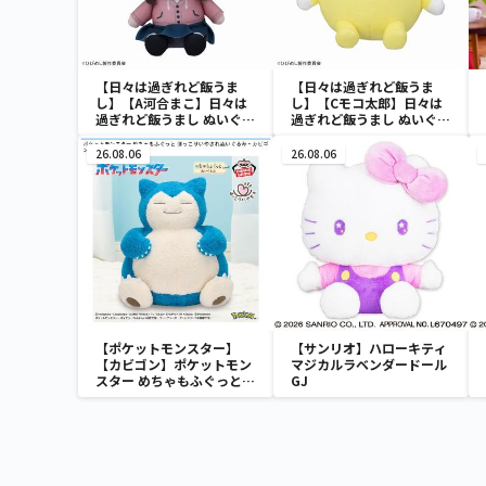
【日々は過ぎれど飯うま
【日々は過ぎれど飯うま
し】【A河合まこ】日々は
し】【Cモコ太郎】日々は
過ぎれど飯うまし ぬいぐる
過ぎれど飯うまし ぬいぐる
みVol.1（EX）
みVol.1（EX）
26.08.06
26.08.06
【ポケットモンスター】
【サンリオ】ハローキティ
【カビゴン】ポケットモン
マジカルラベンダードール
スター めちゃもふぐっと
GJ
ほっこりいやされぬいぐる
み～カビゴン～