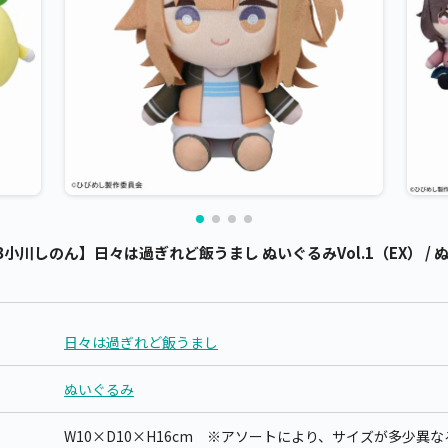
川しのん】日々は過ぎれど飯うまし ぬいぐるみVol.1（EX） / 
日々は過ぎれど飯うまし
ぬいぐるみ
W10×D10×H16cm ※アソートにより、サイズが多少異