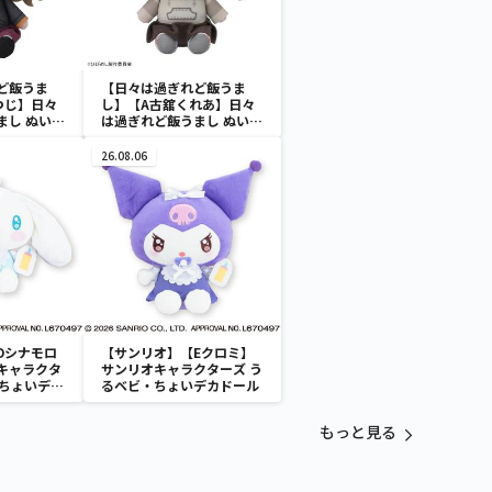
ど飯うま
【日々は過ぎれど飯うま
つじ】日々
し】【A古舘くれあ】日々
まし ぬいぐ
は過ぎれど飯うまし ぬいぐ
）
るみVol.2（EX）
26.08.06
Dシナモロ
【サンリオ】【Eクロミ】
キャラクタ
サンリオキャラクターズ う
・ちょいデカ
るベビ・ちょいデカドール
もっと見る