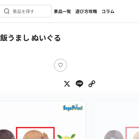
景品一覧
遊び方攻略
コラム
景品を探す
新着景品
インタビュー
カテゴリ一覧
ニュース
飯うまし ぬいぐる
作品名一覧
店舗
メーカー一覧
開発
攻略
い
プライズ
い
X
Line
Copy Lin
ね
イベント
キャラ特集