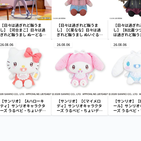
【日々は過ぎれど飯うま
【日々は過ぎれど飯うま
【日々は過ぎれ
し】【河合まこ】日々は過
し】【C星なな】日々は過
し】【B比嘉つ
ぎれど飯うまし ぬーどるス
ぎれど飯うまし ぬいぐるみ
は過ぎれど飯う
トッパーフィギュアー河合
Vol.2（EX）
るみVol.2（EX
まこー
26.08.06
26.08.06
26.08.06
【サンリオ】【Aハローキ
【サンリオ】【Cマイメロ
【サンリオ】【
ティ】サンリオキャラクタ
ディ】サンリオキャラクタ
ール】サンリオ
ーズ うるベビ・ちょいデカ
ーズ うるベビ・ちょいデカ
ーズ うるベビ
ドール
ドール
ドール