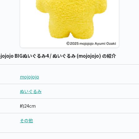
ojojo BIGぬいぐるみ4 / ぬいぐるみ (mojojojo) の紹介
mojojojo
ぬいぐるみ
約24cm
その他