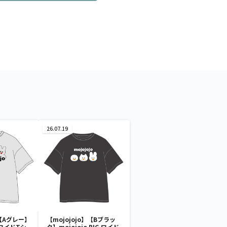
26.07.19
】【Aグレー】
【mojojojo】【Bブラッ
G ワイドTシ
ク】mojojojo BIG ワイド