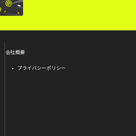
会社概要
プライバシーポリシー