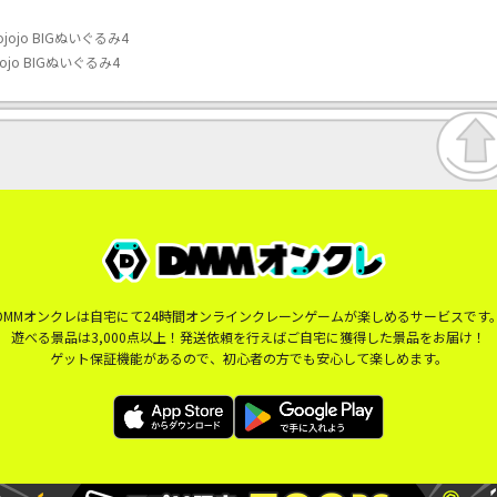
ojojo BIGぬいぐるみ4
jojo BIGぬいぐるみ4
DMMオンクレは自宅にて24時間オンラインクレーンゲームが楽しめるサービスです
遊べる景品は3,000点以上！発送依頼を行えばご自宅に獲得した景品をお届け！
ゲット保証機能があるので、初心者の方でも安心して楽しめます。