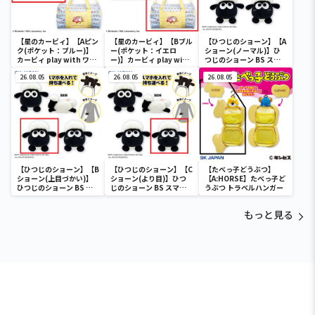
【星のカービィ】【Aピン
【星のカービィ】【Bブル
【ひつじのショーン】【A
ク(ポケット：ブルー)】
ー(ポケット：イエロ
ショーン(ノーマル)】ひ
カービィ play with ワド
ー)】カービィ play with
つじのショーン BS スマ
ルディ ボストンバッグ
ワドルディ ボストンバッ
ホショーンルダー
26.08.05
グ
26.08.05
26.08.05
【ひつじのショーン】【B
【ひつじのショーン】【C
【たべっ子どうぶつ】
ショーン(上目づかい)】
ショーン(より目)】ひつ
【A:HORSE】たべっ子ど
ひつじのショーン BS ス
じのショーン BS スマホ
うぶつ トラベルハンガー
マホショーンルダー
ショーンルダー
もっと見る