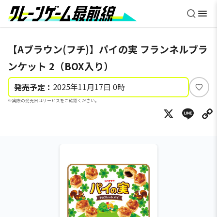
【Aブラウン(フチ)】パイの実 フランネルブラ
ンケット 2（BOX入り）
2025年11月17日 0時
発売予定：
い
※実際の発売日はサービスをご確認ください。
い
X
Li
ね