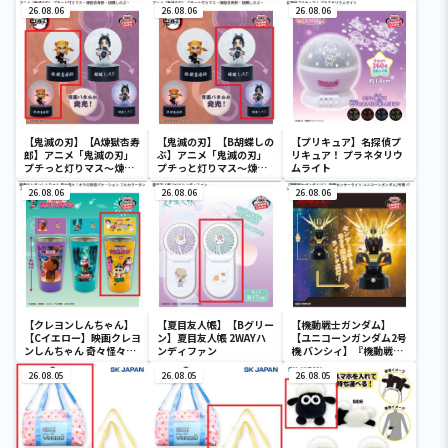
26.08.06
26.08.06
26.08.06
【鬼滅の刃】【A煉獄杏寿
【鬼滅の刃】【B胡蝶しの
【プリキュア】名探偵プ
郎】アニメ「鬼滅の刃」
ぶ】アニメ「鬼滅の刃」
リキュア！ プラネタリウ
プチっと灯りマス～煉獄
プチっと灯りマス～煉獄
ムライト
杏寿郎・胡蝶しのぶ～
杏寿郎・胡蝶しのぶ～
26.08.06
26.08.06
26.08.06
【クレヨンしんちゃん】
【夏目友人帳】【Bグリー
【機動戦士ガンダム】
【Cイエロー】映画クレヨ
ン】夏目友人帳 2WAYハ
【ユニコーンガンダム2号
ンしんちゃん 奇々怪々！
ンディファン
機 バンシィ】『機動戦士
オラの妖怪バケ～ション
ガンダムUC』 胸像センサ
フルカラータンブラー
26.08.05
26.08.05
ーライト-ユニコーンガン
26.08.05
ダム2号機 バンシィ（デ
ストロイモード）-