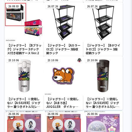
vol.2
26.08.03
26.07.26
26.07.26
【ジャグラー】【Bブラッ
【ジャグラー】【Aカラー
【ジャグラー】【Bホワイ
ク】ジャグラー 3ボック
ロゴ】ジャグラー 3段収
トロゴ】ジャグラー 3段
ス付き収納ケース Ver.2
納ラック
収納ラック
23.10.06
23.10.06
23.10.06
【ジャグラー】※使用し
【ジャグラー】※使用し
【ジャグラー】※使用し
ない【A:SILVER】ジャグ
ない【Aまろ吉】
ない【A:SILVER】ジャグ
ラー 蓋つきボトル5(レイ
JUGGLER ダイカット
ラー 蓋つきボトル5(レイ
ンボー)
マットvol.4
ンボー)
26.08.06
26.08.06
26.08.06