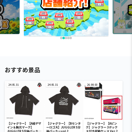
おすすめ景品
24.05.31
24.05.31
26.08.03
【ジャグラー】【A紐デザ
【ジャグラー】【Bセンタ
【ジャグラー】【Aピン
イン＆胸元マーク】
ーロゴ大】JUGGLER 5分
ク】ジャグラー 3ボック
JUGGLER 5分袖パーカー
袖パーカーvol.2
ス付き収納ケース Ver.2