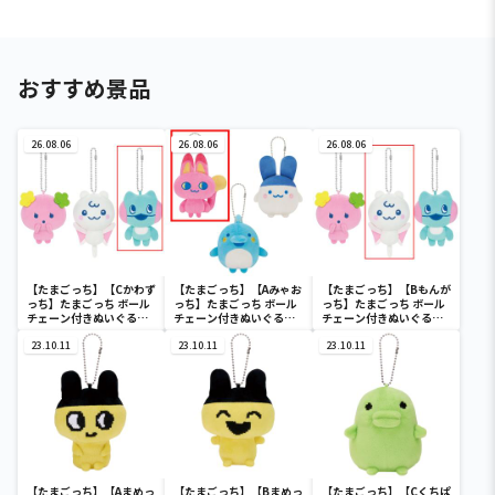
おすすめ景品
26.08.06
26.08.06
26.08.06
【たまごっち】【Cかわず
【たまごっち】【Aみゃお
【たまごっち】【Bもんが
っち】たまごっち ボール
っち】たまごっち ボール
っち】たまごっち ボール
チェーン付きぬいぐるみ
チェーン付きぬいぐるみ
チェーン付きぬいぐるみ
～Tamagotchi
～Tamagotchi
～Tamagotchi
Paradise～vol.3
23.10.11
Paradise～vol.2-R
23.10.11
Paradise～vol.3
23.10.11
【たまごっち】【Aまめっ
【たまごっち】【Bまめっ
【たまごっち】【Cくちぱ