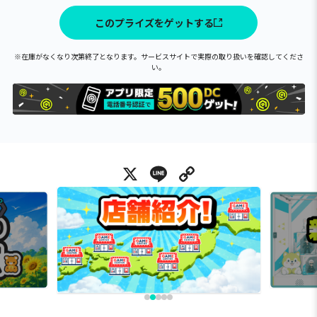
このプライズをゲットする
※在庫がなくなり次第終了となります。サービスサイトで実際の取り扱いを確認してくださ
い。
X
Line
Copy Link