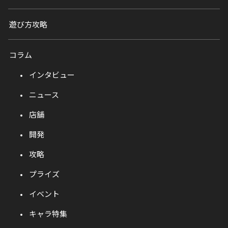
遊び方攻略
コラム
インタビュー
ニュース
店舗
開発
攻略
プライズ
イベント
キャラ特集