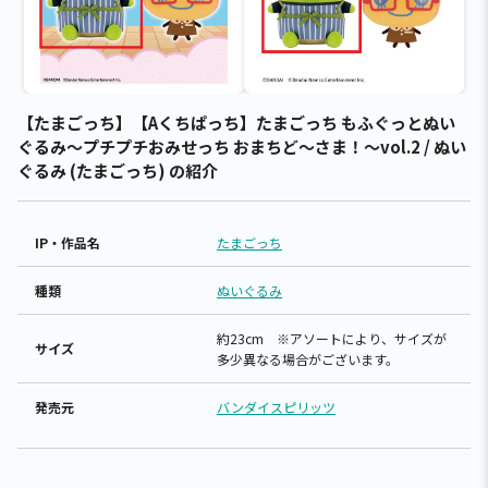
【たまごっち】【Aくちぱっち】たまごっち もふぐっとぬい
ぐるみ～プチプチおみせっち おまちど～さま！～vol.2 / ぬい
ぐるみ (たまごっち) の紹介
IP・作品名
たまごっち
種類
ぬいぐるみ
約23cm ※アソートにより、サイズが
サイズ
多少異なる場合がございます。
発売元
バンダイスピリッツ