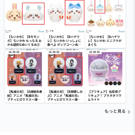
【ちいかわ】【Bモモン
【ちいかわ】【Bハチワ
【ちいかわ】【Bハチワ
ガ】ちいかわ もっちる お
レ】ちいかわ いっしょに
レ】ちいかわ ミニプラが
かお超BIGぬいぐるみ②
食べよ ポップコーンぬい
まぐち
ぐるみ
26.08.06
26.08.06
26.08.06
【鬼滅の刃】【A煉獄杏寿
【鬼滅の刃】【B胡蝶しの
【プリキュア】名探偵プ
郎】アニメ「鬼滅の刃」
ぶ】アニメ「鬼滅の刃」
リキュア！ プラネタリウ
プチっと灯りマス～煉獄
プチっと灯りマス～煉獄
ムライト
杏寿郎・胡蝶しのぶ～
杏寿郎・胡蝶しのぶ～
もっと見る