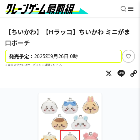
【ちいかわ】【Hラッコ】ちいかわ ミニがま
口ポーチ
2025年9月26日 0時
発売予定：
い
※実際の発売日はサービスをご確認ください。
い
X
Li
ね