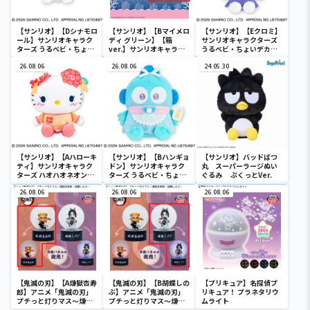
【サンリオ】【Dシナモロ
【サンリオ】【Bマイメロ
【サンリオ】【Eクロミ】
ール】サンリオキャラク
ディ グリーン】【箱
サンリオキャラクターズ
ターズ うるベビ・ちょい
ver.】サンリオキャラク
うるベビ・ちょいデカド
デカドール
ターズ おおきな
ール
26.08.06
SOFVIMATES～マイメロ
26.08.06
24.05.30
ディ マーメイドver. ～
【サンリオ】【Aハローキ
【サンリオ】【Bハンギョ
【サンリオ】バッドばつ
ティ】サンリオキャラク
ドン】サンリオキャラク
丸 スーパーラージぬい
ターズ ハオハオネオンタ
ターズ うるベビ・ちょい
ぐるみ ぷくっとVer.
ウンドールBIGタイプ1
デカドール
26.08.06
26.08.06
26.08.06
【鬼滅の刃】【A煉獄杏寿
【鬼滅の刃】【B胡蝶しの
【プリキュア】名探偵プ
郎】アニメ「鬼滅の刃」
ぶ】アニメ「鬼滅の刃」
リキュア！ プラネタリウ
プチっと灯りマス～煉獄
プチっと灯りマス～煉獄
ムライト
杏寿郎・胡蝶しのぶ～
杏寿郎・胡蝶しのぶ～