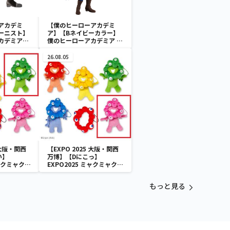
アカデミ
【僕のヒーローアカデミ
ーニスト】
ア】【Bネイビーカラー】
カデミア
僕のヒーローアカデミア Q
 HEROES
posket-荼毘-
26.08.05
 大阪・関西
【EXPO 2025 大阪・関西
い】
万博】【Dにこっ】
ミャクミャク
EXPO2025 ミャクミャク
付きぬいぐ
カラフルゴム紐付きぬいぐ
るみ
もっと見る