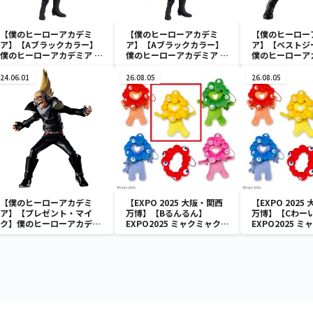
【僕のヒーローアカデミ
【僕のヒーローアカデミ
【僕のヒーロー
ア】【Aブラックカラー】
ア】【Aブラックカラー】
ア】【ベストジ
僕のヒーローアカデミア Q
僕のヒーローアカデミア Q
僕のヒーローア
posket-荼毘-
posket-荼毘-
THE AMAZING
vol.26
24.06.01
26.08.05
26.08.05
【僕のヒーローアカデミ
【EXPO 2025 大阪・関西
【EXPO 2025
ア】【プレゼント・マイ
万博】【Bるんるん】
万博】【Cわー
ク】僕のヒーローアカデミ
EXPO2025 ミャクミャク
EXPO2025 
ア THE AMAZING
カラフルゴム紐付きぬいぐ
カラフルゴム紐
HEROES vol.23
るみ
るみ