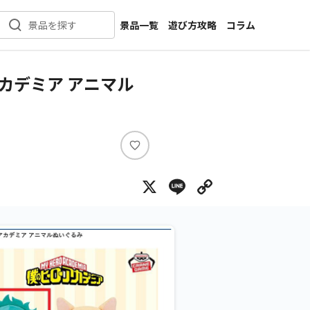
景品一覧
遊び方攻略
コラム
景品を探す
新着景品
インタビュー
カテゴリ一覧
ニュース
カデミア アニマル
作品名一覧
店舗
メーカー一覧
開発
攻略
い
プライズ
い
X
Line
Copy Lin
ね
イベント
キャラ特集