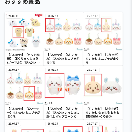
おすすめ景品
24.06.01
26.07.17
26.07.17
【ちいかわ】【セット配
【ちいかわ】【Aちいか
【ちいかわ】【Cうさぎ】
送】【Eくりまんじゅう
わ】ちいかわ ミニプラが
ちいかわ ミニプラがまぐ
(ノーマル)】ちいかわ イ
まぐち
ち
ンテリアミニフィギュア
４
26.07.17
26.07.17
26.07.17
【ちいかわ】【Gシーサ
【ちいかわ】【Aちいか
【ちいかわ】【Aうさぎ】
ー】ちいかわ ミニプラが
わ】ちいかわ いっしょに
ちいかわ もっちる おかお
まぐち
食べよ ポップコーンぬい
超BIGぬいぐるみ②
ぐるみ
26.07.17
26.07.17
26.07.17