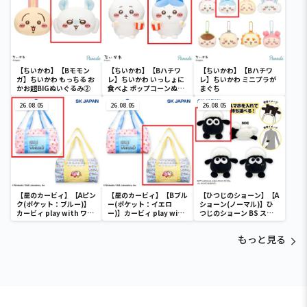
【ちいかわ】【Bモモン
【ちいかわ】【Bハチワ
【ちいかわ】【Bハチワ
ガ】ちいかわ もっちる お
レ】ちいかわ いっしょに
レ】ちいかわ ミニプラが
かお超BIGぬいぐるみ②
食べよ ポップコーンぬい
まぐち
ぐるみ
26.08.05
26.08.05
26.08.05
【星のカービィ】【Aピン
【星のカービィ】【Bブル
【ひつじのショーン】【A
ク(ポケット：ブルー)】
ー(ポケット：イエロ
ショーン(ノーマル)】ひ
カービィ play with ワド
ー)】カービィ play with
つじのショーン BS スマ
ルディ ボストンバッグ
ワドルディ ボストンバッ
ホショーンルダー
グ
もっと見る