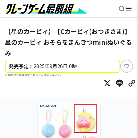
【星のカービィ】【Cカービィ(おつきさま)】
星のカービィ おそらをまんきつminiぬいぐる
み
2025年9月26日 0時
発売予定：
い
※実際の発売日はサービスをご確認ください。
い
X
Li
ね