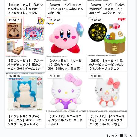
【星のカービィ】【Aピン
【星のカービィ】星のカ
【星のカービィ】【B夢の
ク＆オレンジ】星のカー
ービィ 30thBIGぬいぐる
泉の物語】星のカービィ
ビィなかよしステンレス
み第一弾
30thゲームパッケージク
ペアタンブラー
ッション
22.04.13
22.06.06
22.06.06
【星のカービィ】【Aスー
【ぬいぐるみ】【カービ
【雑貨】【カービィ】星
パーデラックス】星のカ
ィ】星のカービィ
のカービィ カービィのお
ービィ 30thゲームパッケ
30thBIGぬいぐるみ第二
うちスタープロジェクタ
ージクッション
弾
ー
26.08.06
26.08.06
26.08.06
【ポケットモンスター】
【サンリオ】ハローキテ
【サンリオ】【Aハローキ
【カビゴン】ポケットモ
ィ マジカルラベンダード
ティ】サンリオキャラク
ンスター めちゃもふぐっ
ールGJ
ターズ うるベビ・ちょい
と ほっこりいやされぬい
デカドール
ぐるみ～カビゴン～
もっと見る