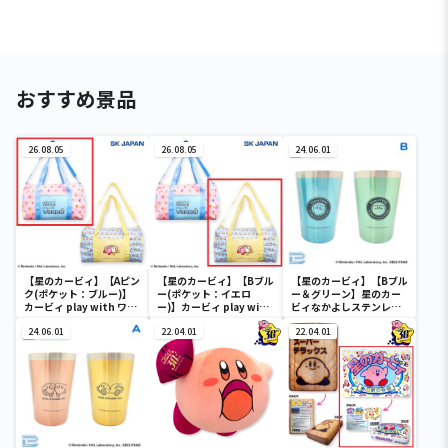
おすすめ景品
26.08.05
26.08.05
24.06.01
【星のカービィ】【Aピン
【星のカービィ】【Bブル
【星のカービィ】【Bブル
ク(ポケット：ブルー)】
ー(ポケット：イエロ
ー＆グリーン】星のカー
カービィ play with ワド
ー)】カービィ play with
ビィなかよしステンレス
ルディ ボストンバッグ
ワドルディ ボストンバッ
ペアタンブラー
24.06.01
グ
22.04.01
22.04.01