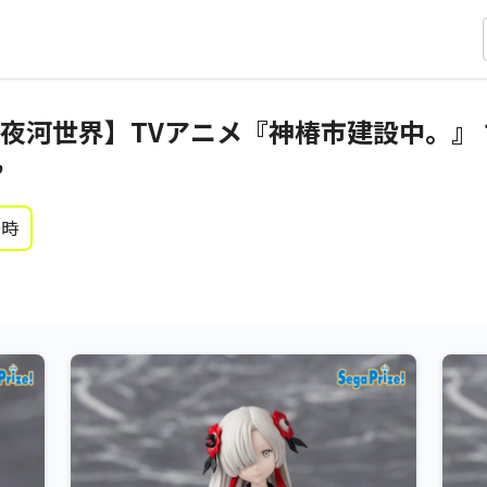
河世界】TVアニメ『神椿市建設中。』 ち
”
0時