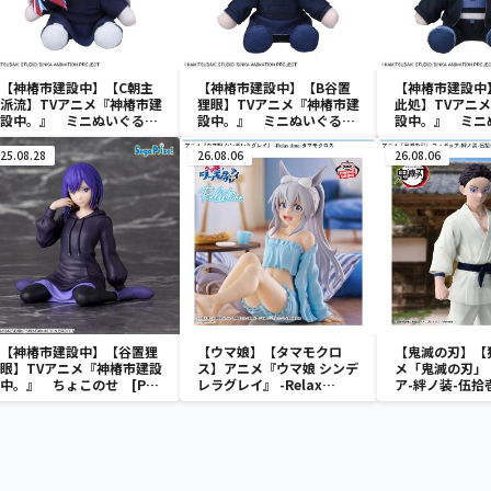
【神椿市建設中】【C朝主
【神椿市建設中】【B谷置
【神椿市建設中
派流】TVアニメ『神椿市建
狸眼】TVアニメ『神椿市建
此処】TVアニ
設中。』 ミニぬいぐるみ
設中。』 ミニぬいぐるみ
設中。』 ミニ
（EX）
（EX）
Vol.2（EX）
25.08.28
26.08.06
26.08.06
【神椿市建設中】【谷置狸
【ウマ娘】【タマモクロ
【鬼滅の刃】【
眼】TVアニメ『神椿市建設
ス】アニメ『ウマ娘 シンデ
メ「鬼滅の刃」
中。』 ちょこのせ [PM]
レラグレイ』 -Relax
ア-絆ノ装-伍拾
フィギュア“谷置狸眼”
time-タマモクロス