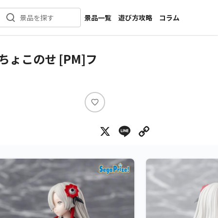
景品一覧
遊び方攻略
コラム
景品を探す
新着景品
インタビュー
カテゴリ一覧
ニュース
ょこのせ [PM]フ
作品名一覧
店舗
メーカー一覧
開発
攻略
い
プライズ
い
X
Line
Copy Lin
ね
イベント
キャラ特集