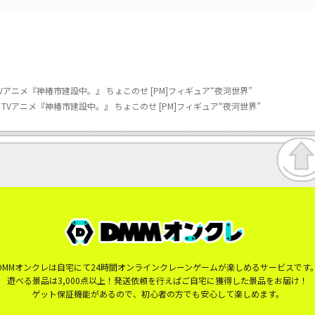
アニメ『神椿市建設中。』 ちょこのせ [PM]フィギュア“夜河世界”
Vアニメ『神椿市建設中。』 ちょこのせ [PM]フィギュア“夜河世界”
DMMオンクレは自宅にて24時間オンラインクレーンゲームが楽しめるサービスです
遊べる景品は3,000点以上！発送依頼を行えばご自宅に獲得した景品をお届け！
ゲット保証機能があるので、初心者の方でも安心して楽しめます。