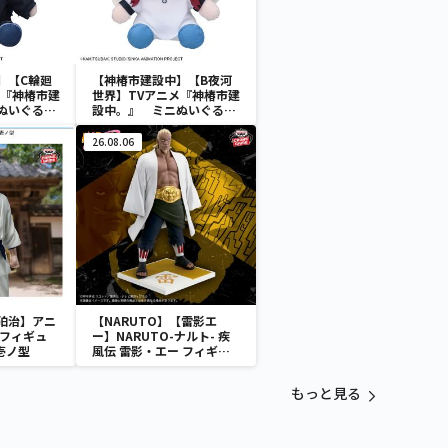
】【C輪廻
【神椿市建設中】【B夜河
メ『神椿市建
世界】TVアニメ『神椿市建
ぬいぐるみ
設中。』 ミニぬいぐるみ
Vol.2（EX）
26.08.06
狛治】アニ
【NARUTO】【雷影エ
 フィギュ
ー】NARUTO-ナルト- 疾
壱ノ型
風伝 雷影・エー フィギュ
ア～五影集結…!!～
もっと見る