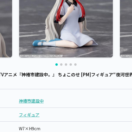
アニメ『神椿市建設中。』 ちょこのせ [PM]フィギュア“夜河世界” 
神椿市建設中
フィギュア
W7×H9cm