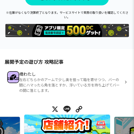
※在庫がなくなり次第終了となります。サービスサイトで実際の取り扱いを確認してくださ
い。
展開予定の遊び方 攻略記事
橋わたし
左右どちらかのアームで少し奥を狙って箱を寄せつつ、バーの
間にハマったら角を落とすか、浮いている方を持ち上げてバー
の間に落とします。
X
Line
Copy Link