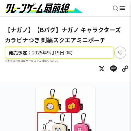
【ナガノ】【Bパグ】ナガノ キャラクターズ
カラビナつき 刺繍スクエアミニポーチ
2025年9月19日 0時
発売予定：
い
※実際の発売日はサービスをご確認ください。
い
X
Li
ね