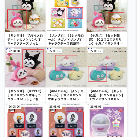
【サンリオ】【Aマイメロ
【サンリオ】【Bシナモロ
【ナガノ】【セット配
ディ】ナガノ×サンリオ
ール】 ナガノ×サンリオ
送】【Cコロコロクリリ
キャラクターズ いっしょ
キャラクターズ 低反発ま
ン】ナガノ×サンリオキ
にねんねぬいぐるみ①
くら
ャラクターズ いっしょに
22.08.18
22.09.15
ねんねぬいぐるみ①
22.09.15
【サンリオ】【Bクロミ】
【ぬいぐるみ】【Aシナモ
【ぬいぐるみ】【セット
ナガノ×サンリオキャラ
ロール】ナガノ×サンリ
配送】【Cハンギョドン】
クターズ いっしょにねん
オキャラクターズ いっし
ナガノ×サンリオキャラ
ねBIGぬいぐるみ～マイ
ょにねんねぬいぐるみ
クターズ いっしょにねん
メロディとクロミ～
26.08.06
26.08.06
ねぬいぐるみ②
26.08.06