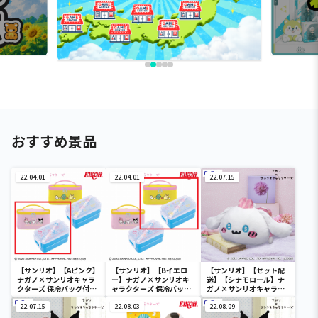
おすすめ景品
22.04.01
22.04.01
22.07.15
【サンリオ】【Aピンク】
【サンリオ】【Bイエロ
【サンリオ】【セット配
ナガノ×サンリオキャラ
ー】ナガノ×サンリオキ
送】【シナモロール】ナ
クターズ 保冷バッグ付き
ャラクターズ 保冷バッグ
ガノ×サンリオキャラク
ランチボックス
付きランチボックス
ターズ いっしょにねんね
22.07.15
22.08.03
BIGぬいぐるみ～シナモ
22.08.09
ロール～