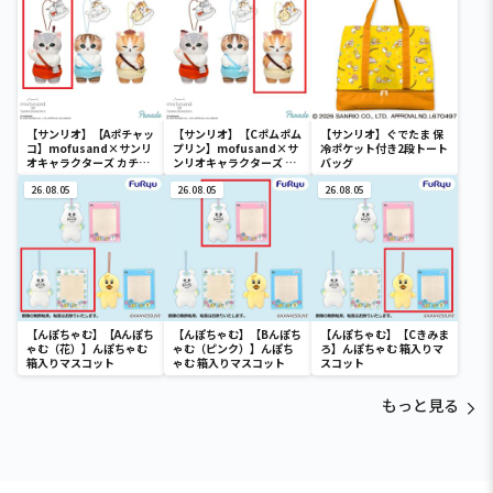
【サンリオ】【Aポチャッ
【サンリオ】【Cポムポム
【サンリオ】ぐでたま 保
コ】mofusand×サンリ
プリン】mofusand×サ
冷ポケット付き2段トート
オキャラクターズ カチュ
ンリオキャラクターズ カ
バッグ
ーシャマスコット②
チューシャマスコット②
26.08.05
26.08.05
26.08.05
【んぽちゃむ】【Aんぽち
【んぽちゃむ】【Bんぽち
【んぽちゃむ】【Cきみま
ゃむ（花）】んぽちゃむ
ゃむ（ピンク）】んぽち
ろ】んぽちゃむ 箱入りマ
箱入りマスコット
ゃむ 箱入りマスコット
スコット
もっと見る