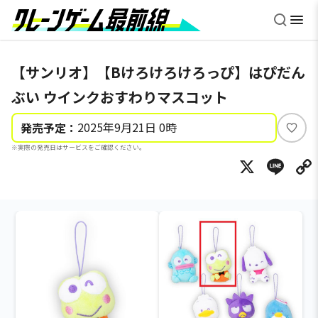
【サンリオ】【Bけろけろけろっぴ】はぴだん
ぶい ウインクおすわりマスコット
2025年9月21日 0時
発売予定：
い
※実際の発売日はサービスをご確認ください。
い
X
Li
ね