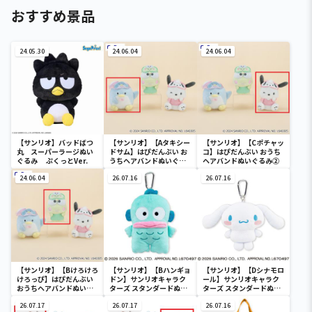
おすすめ景品
24.05.30
24.06.04
24.06.04
【サンリオ】バッドばつ
【サンリオ】【Aタキシー
【サンリオ】【Cポチャッ
丸 スーパーラージぬい
ドサム】はぴだんぶい お
コ】はぴだんぶい おうち
ぐるみ ぷくっとVer.
うちヘアバンドぬいぐる
ヘアバンドぬいぐるみ②
み②
24.06.04
26.07.16
26.07.16
【サンリオ】【Bけろけろ
【サンリオ】【Bハンギョ
【サンリオ】【Dシナモロ
けろっぴ】はぴだんぶい
ドン】サンリオキャラク
ール】サンリオキャラク
おうちヘアバンドぬいぐ
ターズ スタンダードぬい
ターズ スタンダードぬい
るみ②
ぐるみリール付きパスケ
ぐるみリール付きパスケ
26.07.17
ース
26.07.17
ース
26.07.16