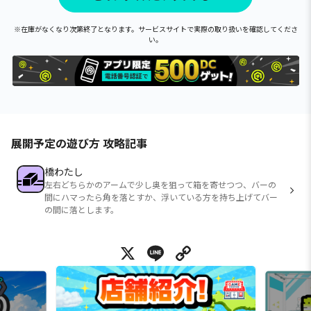
※在庫がなくなり次第終了となります。サービスサイトで実際の取り扱いを確認してくださ
い。
展開予定の遊び方 攻略記事
橋わたし
左右どちらかのアームで少し奥を狙って箱を寄せつつ、バーの
間にハマったら角を落とすか、浮いている方を持ち上げてバー
の間に落とします。
X
Line
Copy Link