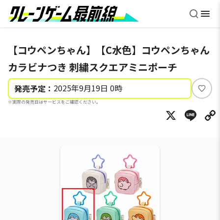
【コウペンちゃん】【C水色】コウペンちゃん
カラビナつき 刺繍スクエアミニポーチ
2025年9月19日 0時
発売予定：
い
※実際の発売日はサービスをご確認ください。
い
X
Li
ね