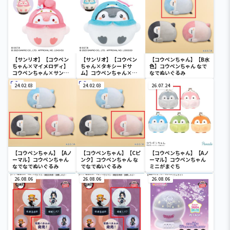
【サンリオ】【コウペン
【サンリオ】【コウペン
【コウペンちゃん】【B水
ちゃん×マイメロディ】
ちゃん×タキシードサ
色】コウペンちゃん なで
コウペンちゃん×サンリ
ム】コウペンちゃん×サ
なでぬいぐるみ
オキャラクターズ ドール
ンリオキャラクターズ ド
GJ～コウペンちゃん×マ
24.02.03
ールGJ～コウペンちゃん
24.02.03
26.07.24
イメロディ～
×タキシードサム～
【コウペンちゃん】【Aノ
【コウペンちゃん】【Cピ
【コウペンちゃん】【Aノ
ーマル】コウペンちゃん
ンク】コウペンちゃん な
ーマル】コウペンちゃん
なでなでぬいぐるみ
でなでぬいぐるみ
ミニがまぐち
26.08.06
26.08.06
26.08.06