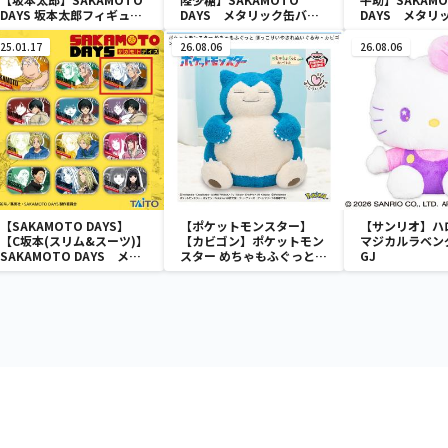
DAYS 坂本太郎フィギュア-
DAYS メタリック缶バッ
DAYS メタリ
その店長、元・伝説の殺し
ジ
ジ
屋-
25.01.17
26.08.06
26.08.06
【SAKAMOTO DAYS】
【ポケットモンスター】
【サンリオ】ハ
【C坂本(スリム&スーツ)】
【カビゴン】ポケットモン
マジカルラベン
SAKAMOTO DAYS メタ
スター めちゃもふぐっと
GJ
リック缶バッジ
ほっこりいやされぬいぐる
み～カビゴン～