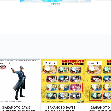
25.01.16
25.01.17
25.01.17
【SAKAMOTO DAYS】
【SAKAMOTO DAYS】【I
【SAKAMOTO 
【坂本太郎】SAKAMOTO
陸少糖】SAKAMOTO
平助】SAKAMO