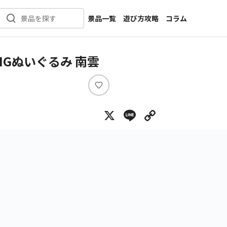
景品一覧
遊び方攻略
コラム
景品を探す
新着景品
インタビュー
カテゴリ一覧
ニュース
 BIGぬいぐるみ 南雲
作品名一覧
店舗
メーカー一覧
開発
い
い
攻略
X
Line
Copy Lin
ね
プライズ
イベント
キャラ特集