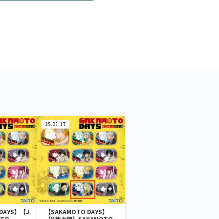
25.01.17
DAYS】【J
【SAKAMOTO DAYS】
TO
【K神々廻】SAKAMOTO