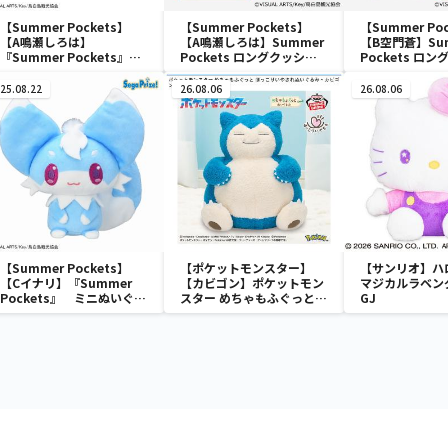
【Summer Pockets】
【Summer Pockets】
【Summer Po
【A鳴瀬しろは】
【A鳴瀬しろは】Summer
【B空門蒼】Su
『Summer Pockets』
Pockets ロングクッショ
Pockets ロ
[PtZ]ビッグアクリルスタ
ン①
ン①
ンド
25.08.22
26.08.06
26.08.06
【Summer Pockets】
【ポケットモンスター】
【サンリオ】ハ
【Cイナリ】『Summer
【カビゴン】ポケットモン
マジカルラベン
Pockets』 ミニぬいぐる
スター めちゃもふぐっと
GJ
みVol.2（EX）
ほっこりいやされぬいぐる
み～カビゴン～