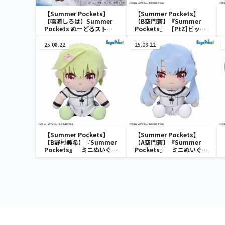
【Summer Pockets】
【Summer Pockets】
【鳴瀬しろは】Summer
【B空門蒼】『Summer
Pockets ぬーどるストッ
Pockets』 [PtZ]ビッグ
パーフィギュアー鳴瀬しろ
アクリルスタンド
はー
25.08.22
25.08.22
【Summer Pockets】
【Summer Pockets】
【B野村美希】『Summer
【A空門蒼】『Summer
Pockets』 ミニぬいぐる
Pockets』 ミニぬいぐる
みVol.2（EX）
みVol.2（EX）