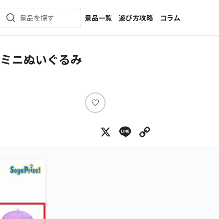
景品一覧
遊び方攻略
コラム
景品を探す
新着景品
インタビュー
カテゴリ一覧
ニュース
s』 ミニぬいぐるみ
作品名一覧
店舗
メーカー一覧
開発
攻略
い
プライズ
い
X
Line
Copy Lin
ね
イベント
キャラ特集