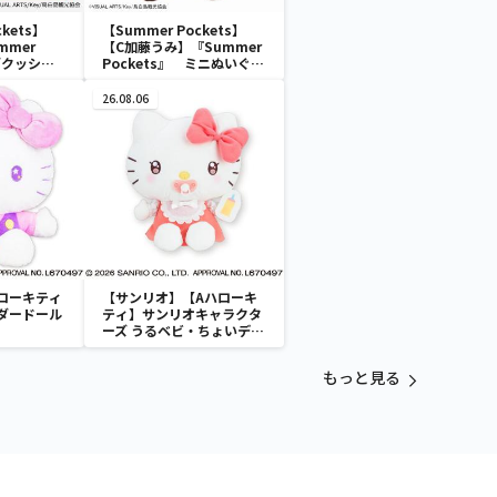
ckets】
【Summer Pockets】
mmer
【C加藤うみ】『Summer
ングクッショ
Pockets』 ミニぬいぐる
み（EX）
26.08.06
ローキティ
【サンリオ】【Aハローキ
ダードール
ティ】サンリオキャラクタ
ーズ うるベビ・ちょいデカ
ドール
もっと見る