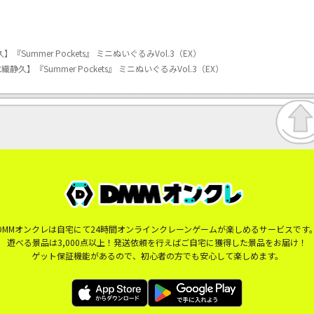
久】『Summer Pockets』 ミニぬいぐるみVol.3（EX）
C水織静久】『Summer Pockets』 ミニぬいぐるみVol.3（EX）
DMMオンクレは自宅にて24時間オンラインクレーンゲームが楽しめるサービスです
遊べる景品は3,000点以上！発送依頼を行えばご自宅に獲得した景品をお届け！
ゲット保証機能があるので、初心者の方でも安心して楽しめます。