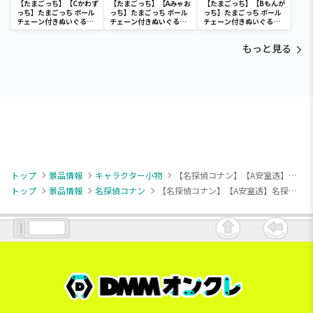
【たまごっち】【Cかわず
【たまごっち】【Aみゃお
【たまごっち】【Bもんが
っち】たまごっち ボール
っち】たまごっち ボール
っち】たまごっち ボール
チェーン付きぬいぐるみ
チェーン付きぬいぐるみ
チェーン付きぬいぐるみ
～Tamagotchi
～Tamagotchi
～Tamagotchi
Paradise～vol.3
Paradise～vol.2-R
Paradise～vol.3
もっと見る
トップ
景品情報
キャラクター小物
【名探偵コナン】【A安室透】名探偵コナン Matowooz！ マスコット“安室＆風見＆梓”（EX）
トップ
景品情報
名探偵コナン
【名探偵コナン】【A安室透】名探偵コナン Matowooz！ マスコット“安室＆風見＆梓”（EX）