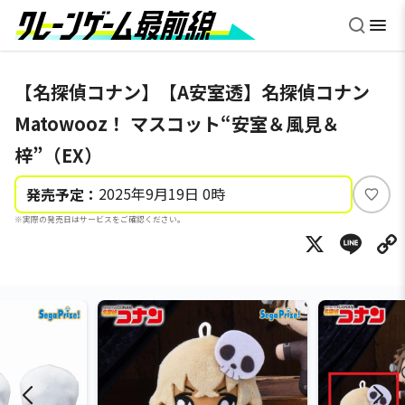
【名探偵コナン】【A安室透】名探偵コナン
Matowooz！ マスコット“安室＆風見＆
梓”（EX）
2025年9月19日 0時
発売予定：
い
※実際の発売日はサービスをご確認ください。
い
X
Li
ね