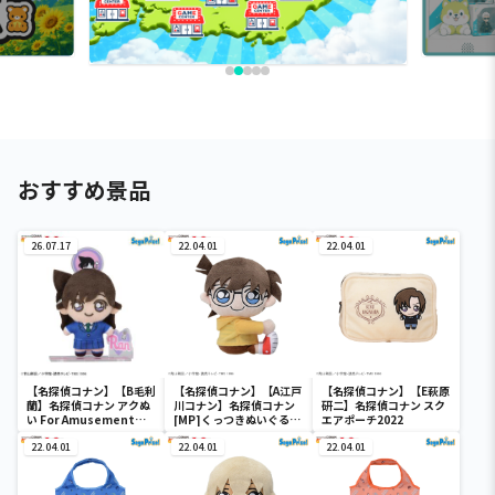
おすすめ景品
26.07.17
22.04.01
22.04.01
【名探偵コナン】【B毛利
【名探偵コナン】【A江戸
【名探偵コナン】【E萩原
蘭】名探偵コナン アクぬ
川コナン】名探偵コナン
研二】名探偵コナン スク
い For Amusement
[MP]くっつきぬいぐる
エアポーチ2022
Vol.1（EX）
み“コナン&降谷&高木&
22.04.01
佐藤”
22.04.01
22.04.01