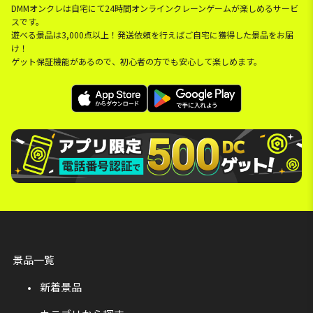
DMMオンクレは自宅にて24時間オンラインクレーンゲームが楽しめるサービ
スです。
遊べる景品は3,000点以上！発送依頼を行えばご自宅に獲得した景品をお届
け！
ゲット保証機能があるので、初心者の方でも安心して楽しめます。
景品一覧
新着景品