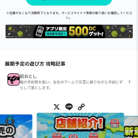
※在庫がなくなり次第終了となります。サービスサイトで実際の取り扱いを確認してくださ
い。
展開予定の遊び方 攻略記事
前おとし
箱の手前側を狙い、左右のアームで交互に振りながら手前にず
らして落とします。
X
Line
Copy Link