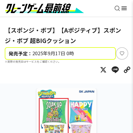
【スポンジ・ボブ】【Aポジティブ】スポン
ジ・ボブ 超BIGクッション
2025年9月17日 0時
発売予定：
い
※実際の発売日はサービスをご確認ください。
い
X
Li
ね