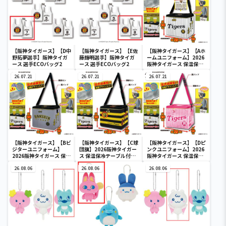
【阪神タイガース】【D中
【阪神タイガース】【E佐
【阪神タイガース】【Aホ
野拓夢選手】阪神タイガ
藤輝明選手】阪神タイガ
ームユニフォーム】2026
ース 選手ECOバッグ2
ース 選手ECOバッグ2
阪神タイガース 保温保冷
テーブル付ショルダーバ
26.07.21
26.07.21
ッグ
26.07.21
【阪神タイガース】【Bビ
【阪神タイガース】【C球
【阪神タイガース】【Dピ
ジターユニフォーム】
団旗】2026阪神タイガー
ンクユニフォーム】2026
2026阪神タイガース 保温
ス 保温保冷テーブル付シ
阪神タイガース 保温保冷
保冷テーブル付ショルダ
ョルダーバッグ
テーブル付ショルダーバ
ーバッグ
26.08.06
26.08.06
ッグ
26.08.06