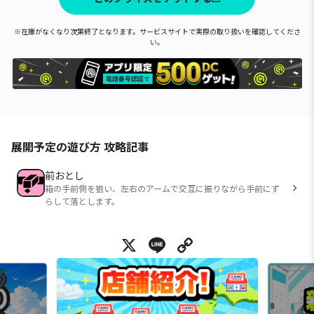
※在庫がなくなり次第終了となります。サービスサイトで実際の取り扱いを確認してくださ
い。
展開予定の遊び方 攻略記事
前おとし
箱の手前側を狙い、左右のアームで交互に振りながら手前にず
らして落とします。
X
Line
Copy Link