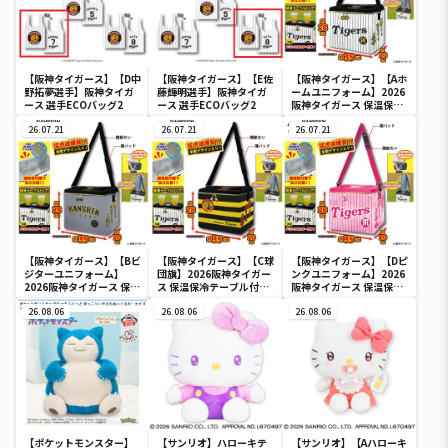
【阪神タイガース】【D中
【阪神タイガース】【E佐
【阪神タイガース】【Aホ
野拓夢選手】阪神タイガ
藤輝明選手】阪神タイガ
ームユニフォーム】2026
ース 選手ECOバッグ2
ース 選手ECOバッグ2
阪神タイガース 保温保冷
テーブル付ショルダーバ
26.07.21
26.07.21
ッグ
26.07.21
【阪神タイガース】【Bビ
【阪神タイガース】【C球
【阪神タイガース】【Dピ
ジターユニフォーム】
団旗】2026阪神タイガー
ンクユニフォーム】2026
2026阪神タイガース 保温
ス 保温保冷テーブル付シ
阪神タイガース 保温保冷
保冷テーブル付ショルダ
ョルダーバッグ
テーブル付ショルダーバ
ーバッグ
26.08.06
26.08.06
ッグ
26.08.06
【ポケットモンスター】
【サンリオ】ハローキテ
【サンリオ】【Aハローキ