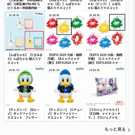
郎】刀剣乱舞ONLINE ち
ゃむ（花）】んぽちゃむ
ゃむ（ピンク）】んぽち
びぐるみ～秋田藤四郎・
箱入りマスコット
ゃむ 箱入りマスコット
大倶利伽羅・へし切長谷
部・獅子王・火車切～
26.08.05
26.08.05
26.08.05
【んぽちゃむ】【Cきみま
【EXPO 2025 大阪・関西
【EXPO 2025 大阪・関西
ろ】んぽちゃむ 箱入りマ
万博】【Bミャクミャク
万博】【Cミャクミャク
スコット
(黄)】EXPO2025 ミャク
(緑)】EXPO2025 ミャク
ミャク カラフルスクイー
ミャク カラフルスクイー
24.05.30
ズマスコット
24.05.30
ズマスコット
24.06.01
【ディズニー】【Dルー
【ディズニー】【Cデュー
【プロジェクトセカイ】
イ】ダックファミリー
イ】ダックファミリー
【E25時、ナイトコード
マスコット ブレザーコ
マスコット ブレザーコ
で。】プロジェクトセカ
スチューム
スチューム
イ カラフルステージ！
feat. 初音ミク ビジュ
もっと見る
アルボード