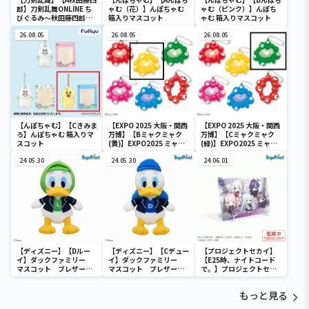
郎】刀剣乱舞ONLINE ち
ゃむ（花）】んぽちゃむ
ゃむ（ピンク）】んぽち
びぐるみ～秋田藤四郎・
箱入りマスコット
ゃむ 箱入りマスコット
大倶利伽羅・へし切長谷
部・獅子王・火車切～
26.08.05
26.08.05
26.08.05
【んぽちゃむ】【Cきみま
【EXPO 2025 大阪・関西
【EXPO 2025 大阪・関西
ろ】んぽちゃむ 箱入りマ
万博】【Bミャクミャク
万博】【Cミャクミャク
スコット
(黄)】EXPO2025 ミャク
(緑)】EXPO2025 ミャク
ミャク カラフルスクイー
ミャク カラフルスクイー
24.05.30
ズマスコット
24.05.30
ズマスコット
24.06.01
【ディズニー】【Dルー
【ディズニー】【Cデュー
【プロジェクトセカイ】
イ】ダックファミリー
イ】ダックファミリー
【E25時、ナイトコード
マスコット ブレザーコ
マスコット ブレザーコ
で。】プロジェクトセカ
スチューム
スチューム
イ カラフルステージ！
feat. 初音ミク ビジュ
もっと見る
アルボード