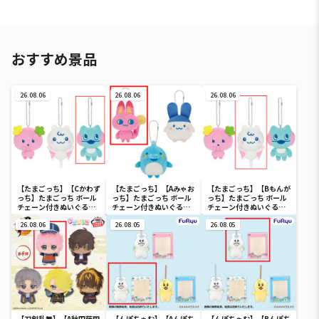
おすすめ景品
26.08.06
26.08.06
26.08.06
【たまごっち】【Cかわず
【たまごっち】【Aみゃお
【たまごっち】【Bもんが
っち】たまごっち ボール
っち】たまごっち ボール
っち】たまごっち ボール
チェーン付きぬいぐるみ
チェーン付きぬいぐるみ
チェーン付きぬいぐるみ
～Tamagotchi
～Tamagotchi
～Tamagotchi
Paradise～vol.3
26.08.06
Paradise～vol.2-R
26.08.05
Paradise～vol.3
26.08.05
【刀剣乱舞】【A秋田藤四
【んぽちゃむ】【Aんぽち
【んぽちゃむ】【Bんぽち