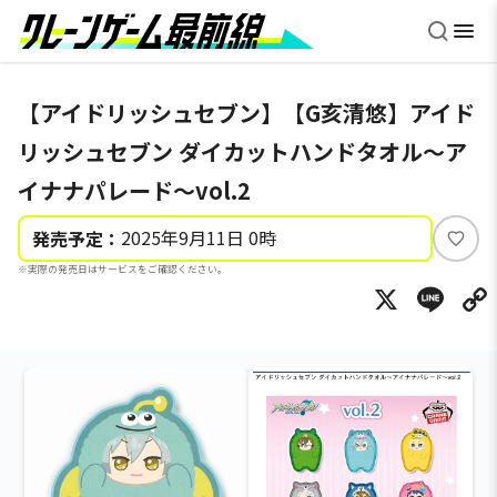
【アイドリッシュセブン】【G亥清悠】アイド
リッシュセブン ダイカットハンドタオル～ア
イナナパレード～vol.2
2025年9月11日 0時
発売予定：
い
※実際の発売日はサービスをご確認ください。
い
X
Li
ね