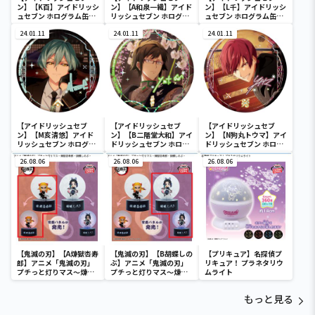
ン】【K百】アイドリッシ
ン】【A和泉一織】アイド
ン】【L千】アイドリッシ
ュセブン ホログラム缶バ
リッシュセブン ホログラ
ュセブン ホログラム缶バ
ッジ～2022
ム缶バッジ～2022
ッジ～2022
Anniversary ver.～
24.01.11
Anniversary ver.～
24.01.11
Anniversary ver.～
24.01.11
【アイドリッシュセブ
【アイドリッシュセブ
【アイドリッシュセブ
ン】【M亥清悠】アイド
ン】【B二階堂大和】アイ
ン】【N狗丸トウマ】アイ
リッシュセブン ホログラ
ドリッシュセブン ホログ
ドリッシュセブン ホログ
ム缶バッジ～2022
ラム缶バッジ～2022
ラム缶バッジ～2022
Anniversary ver.～
26.08.06
Anniversary ver.～
26.08.06
Anniversary ver.～
26.08.06
【鬼滅の刃】【A煉獄杏寿
【鬼滅の刃】【B胡蝶しの
【プリキュア】名探偵プ
郎】アニメ「鬼滅の刃」
ぶ】アニメ「鬼滅の刃」
リキュア！ プラネタリウ
プチっと灯りマス～煉獄
プチっと灯りマス～煉獄
ムライト
杏寿郎・胡蝶しのぶ～
杏寿郎・胡蝶しのぶ～
もっと見る